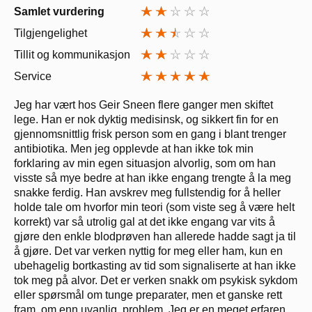
Samlet vurdering
Tilgjengelighet
Tillit og kommunikasjon
Service
Jeg har vært hos Geir Sneen flere ganger men skiftet
lege. Han er nok dyktig medisinsk, og sikkert fin for en
gjennomsnittlig frisk person som en gang i blant trenger
antibiotika. Men jeg opplevde at han ikke tok min
forklaring av min egen situasjon alvorlig, som om han
visste så mye bedre at han ikke engang trengte å la meg
snakke ferdig. Han avskrev meg fullstendig for å heller
holde tale om hvorfor min teori (som viste seg å være helt
korrekt) var så utrolig gal at det ikke engang var vits å
gjøre den enkle blodprøven han allerede hadde sagt ja til
å gjøre. Det var verken nyttig for meg eller ham, kun en
ubehagelig bortkasting av tid som signaliserte at han ikke
tok meg på alvor. Det er verken snakk om psykisk sykdom
eller spørsmål om tunge preparater, men et ganske rett
fram, om enn uvanlig, problem. Jeg er en meget erfaren