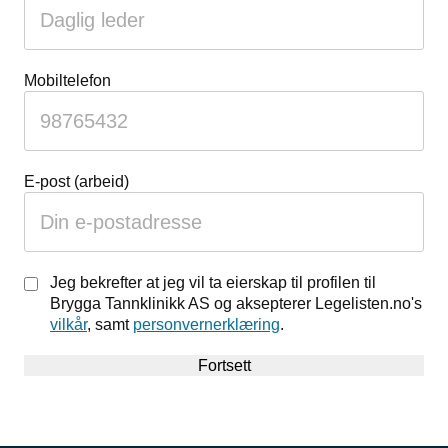
du
ignorere
dette
feltet
Mobiltelefon
E-post (arbeid)
Jeg bekrefter at jeg vil ta eierskap til profilen til
Brygga Tannklinikk AS og aksepterer Legelisten.no's
vilkår
, samt
personvernerklæring
.