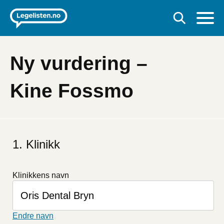
Ny vurdering –
Kine Fossmo
Hvis
du
Klinikk
er
et
menneske
Klinikkens navn
kan
du
ignorere
dette
Endre navn
feltet