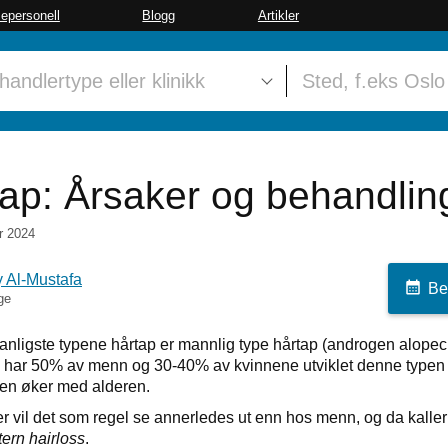
sepersonell
Blogg
Artikler
ap: Årsaker og behandlin
r 2024
y Al-Mustafa
Bes
ge
anligste typene hårtap er mannlig type hårtap (androgen alopeci
 har 50% av menn og 30-40% av kvinnene utviklet denne typen 
en øker med alderen.
r vil det som regel se annerledes ut enn hos menn, og da kaller 
tern hairloss
.