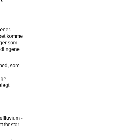
ener.
tapet komme
nger som
andlingene
 med, som
ige
elagt
effluvium -
 for stor