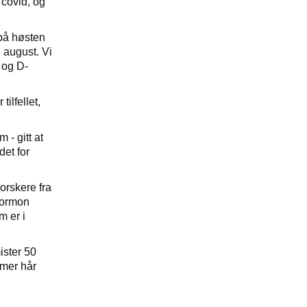
 covid, og
 på høsten
g august. Vi
 og D-
tilfellet,
 - gitt at
det for
orskere fra
hormon
m er i
ister 50
 mer hår