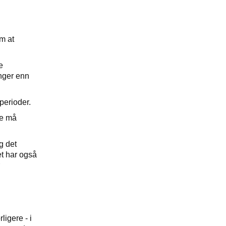
om at
e
inger enn
 perioder.
te må
g det
et har også
igere - i