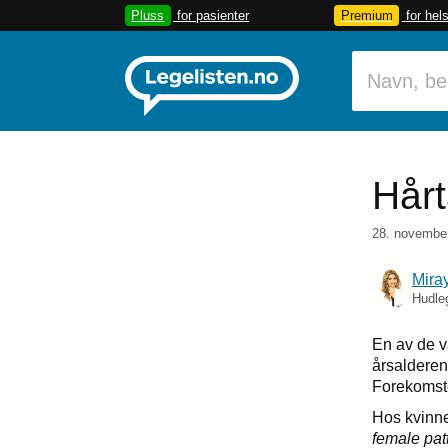
Pluss
for pasienter
Premium
for hel
Hårt
28. novembe
Mira
Hudle
En av de v
årsalderen
Forekomst
Hos kvinne
female pat