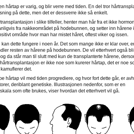
 hårtap er varig, og blir verre med tiden. En del tror hårtranspl
øsning på dette, men det er dessverre ikke så enkelt.
ransplantasjon i slike tilfeller, henter man hår fra et ikke hormo
nligvis fra nakkeområdet på hodebunnen, og setter inn hårene i
itivt område hvor man har mistet håret, oftest viker og issen.
kan dette fungere i noen år. Det som mange ikke er klar over, e
dler resten av hårene på hodebunnen. De vil etterhvert også bli
, og da står man til slutt med kun de transplanterte hårene, der
 hårtransplantasjon er ikke noe som kurerer hårtap, det er noe 
 kamuflerer det.
e hårtap vil med tiden progrediere, og hvor fort dette går, er av
orer, deriblant genetiske. Illustrasjonen nedenfor, som er en
kala som ofte brukes, viser hvordan det etterhvert vil gå.