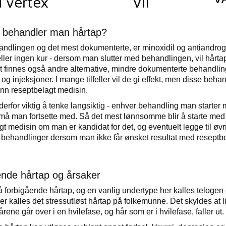
 behandler man hårtap?
dlingen og det mest dokumenterte, er minoxidil og antiandrog
eller ingen kur - dersom man slutter med behandlingen, vil hår
et finnes også andre alternative, mindre dokumenterte behandli
og injeksjoner. I mange tilfeller vil de gi effekt, men disse beh
enn reseptbelagt medisin.
 derfor viktig å tenke langsiktig - enhver behandling man starter
, må man fortsette med. Så det mest lønnsomme blir å starte med
gt medisin om man er kandidat for det, og eventuelt legge til øvr
e behandlinger dersom man ikke får ønsket resultat med reseptb
nde hårtap og årsaker
å forbigående hårtap, og en vanlig undertype her kalles telogen 
 kalles det stressutløst hårtap på folkemunne. Det skyldes at litt
rene går over i en hvilefase, og hår som er i hvilefase, faller ut.