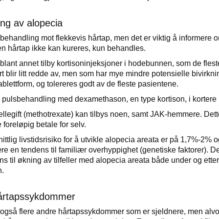
ng av alopecia
 behandling mot flekkevis hårtap, men det er viktig å informere 
n hårtap ikke kan kureres, kun behandles.
 blant annet tilby kortisoninjeksjoner i hodebunnen, som de flest
t blir litt redde av, men som har mye mindre potensielle bivirkn
tablettform, og tolereres godt av de fleste pasientene.
å pulsbehandling med dexamethason, en type kortison, i kortere
llegift (methotrexate) kan tilbys noen, samt JAK-hemmere. Det
 foreløpig betale for selv.
tlig livstidsrisiko for å utvikle alopecia areata er på 1,7%-2% o
ære en tendens til familiær overhyppighet (genetiske faktorer). D
s til økning av tilfeller med alopecia areata både under og etter
.
årtapssykdommer
 også flere andre hårtapssykdommer som er sjeldnere, men alvorl