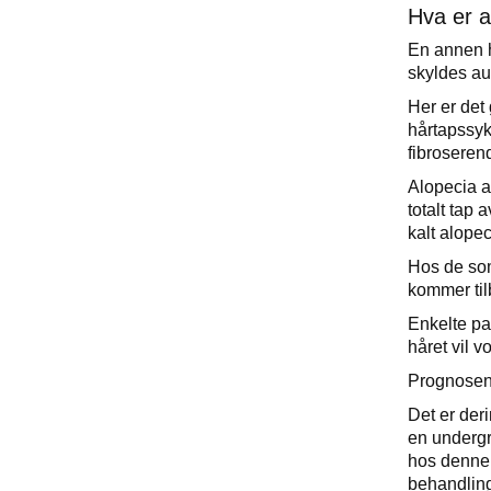
Hva er a
En annen h
skyldes au
Her er det 
hårtapssyk
fibroseren
Alopecia a
totalt tap 
kalt alopec
Hos de som
kommer tilb
Enkelte pas
håret vil 
Prognosene
Det er der
en undergr
hos denne 
behandling,