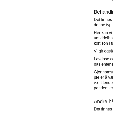
Behandli
Det finnes
denne type
Her kan vi
umiddelbar
kortison i 
Vi gir ogs
Lavdose ce
pasientene
Gjennomsnit
pleier å v
vært tenden
pandemien
Andre h
Det finnes