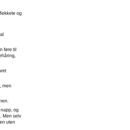
flekkete og
al
 føre til
behåring,
året
e, men
nnen.
g napp, og
s. Men selv
jen uten