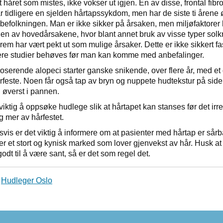
 håret som mistes, ikke vokser ut igjen. En av disse, frontal fib
ar tidligere en sjelden hårtapssykdom, men har de siste ti årene 
 befolkningen. Man er ikke sikker på årsaken, men miljøfaktorer 
en av hovedårsakene, hvor blant annet bruk av visse typer sol
rem har vært pekt ut som mulige årsaker. Dette er ikke sikkert fas
ere studier behøves før man kan komme med anbefalinger.
broserende alopeci starter ganske snikende, over flere år, med et
feste. Noen får også tap av bryn og nuppete hudtekstur på sid
g øverst i pannen.
viktig å oppsøke hudlege slik at hårtapet kan stanses før det irre
g mer av hårfestet.
svis er det viktig å informere om at pasienter med hårtap er sårb
er et stort og kynisk marked som lover gjenvekst av hår. Husk a
godt til å være sant, så er det som regel det.
|
Hudleger Oslo