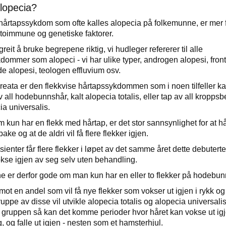
lopecia?
årtapssykdom som ofte kalles alopecia på folkemunne, er mer 
toimmune og genetiske faktorer.
greit å bruke begrepene riktig, vi hudleger refererer til alle
dommer som alopeci - vi har ulike typer, androgen alopesi, front
de alopesi, teologen effluvium osv.
reata er den flekkvise hårtapssykdommen som i noen tilfeller kan
av all hodebunnshår, kalt alopecia totalis, eller tap av all kropps
ia universalis.
 kun har en flekk med hårtap, er det stor sannsynlighet for at h
ake og at de aldri vil få flere flekker igjen.
ienter får flere flekker i løpet av det samme året dette debutert
vokse igjen av seg selv uten behandling.
 er derfor gode om man kun har en eller to flekker på hodebu
imot en andel som vil få nye flekker som vokser ut igjen i rykk o
uppe av disse vil utvikle alopecia totalis og alopecia universali
gruppen så kan det komme perioder hvor håret kan vokse ut ig
 og falle ut igjen - nesten som et hamsterhjul.