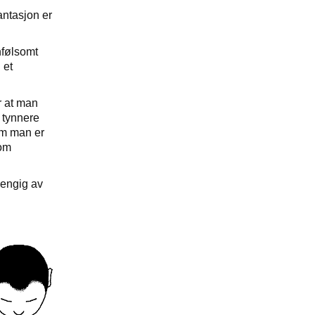
antasjon er
nfølsomt
 et
r at man
 tynnere
som man er
som
hengig av