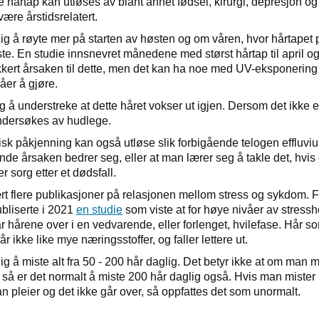
e hårtap kan utløses av blant annet fødsel, kirurgi, depresjon og
ære årstidsrelatert.
lig å røyte mer på starten av høsten og om våren, hvor hårtapet
ste. En studie innsnevret månedene med størst hårtap til april o
ikkert årsaken til dette, men det kan ha noe med UV-eksponering
våer å gjøre.
ig å understreke at dette håret vokser ut igjen. Dersom det ikke er 
dersøkes av hudlege.
isk påkjenning kan også utløse slik forbigående telogen effluvium
nde årsaken bedrer seg, eller at man lærer seg å takle det, hvis 
r sorg etter et dødsfall.
rt flere publikasjoner på relasjonen mellom stress og sykdom. F
bliserte i 2021
en studie
som viste at for høye nivåer av stress
får hårene over i en vedvarende, eller forlenget, hvilefase. Hår so
får ikke like mye næringsstoffer, og faller lettere ut.
ig å miste alt fra 50 - 200 hår daglig. Det betyr ikke at om man m
, så er det normalt å miste 200 hår daglig også. Hvis man mister
n pleier og det ikke går over, så oppfattes det som unormalt.