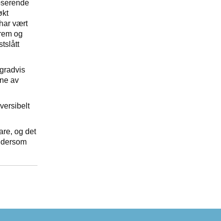
roserende
økt
har vært
krem og
tslått
 gradvis
ene av
versibelt
are, og det
t dersom