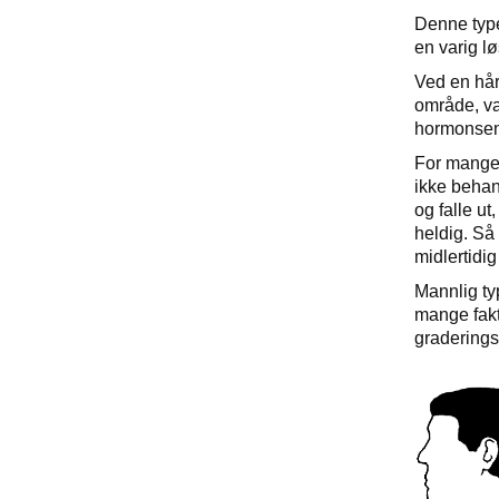
Denne typen
en varig l
Ved en hårt
område, va
hormonsens
For mange 
ikke behan
og falle ut
heldig. Så
midlertidig
Mannlig typ
mange fakt
graderingss