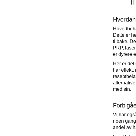
Hvordan
Hovedbehan
Dette er h
tilbake. D
PRP, laser 
er dyrere 
Her er det
har effekt
reseptbela
alternativ
medisin.
Forbigåe
Vi har ogs
noen ganger
andel av hå