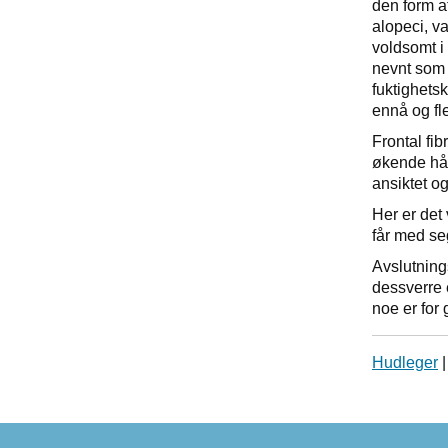
den form at
alopeci, v
voldsomt i
nevnt som 
fuktighetsk
ennå og fl
Frontal fi
økende hår
ansiktet o
Her er det 
får med se
Avslutning
dessverre 
noe er for 
Hudleger