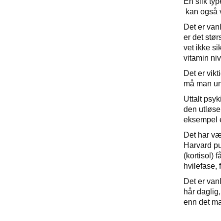
En slik typ
kan også v
Det er van
er det stør
vet ikke s
vitamin ni
Det er vikt
må man un
Uttalt psyk
den utløse
eksempel e
Det har væ
Harvard pu
(kortisol) 
hvilefase, 
Det er vanl
hår daglig
enn det ma