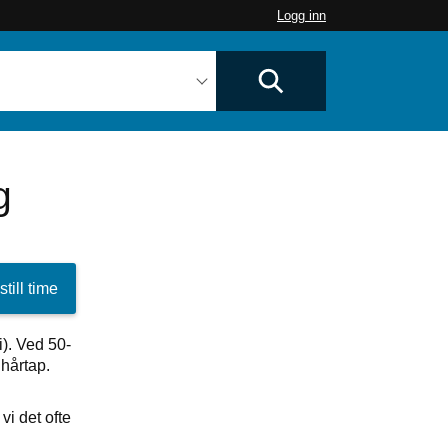
Logg inn
g
till time
). Ved 50-
hårtap.
vi det ofte