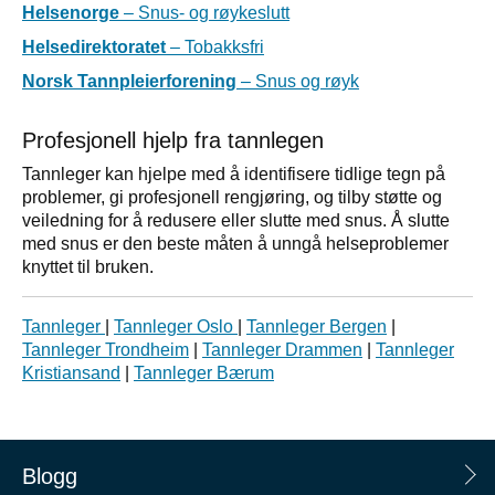
Helsenorge
– Snus- og røykeslutt
Helsedirektoratet
– Tobakksfri
Norsk Tannpleierforening
– Snus og røyk
Profesjonell hjelp fra tannlegen
Tannleger kan hjelpe med å identifisere tidlige tegn på
problemer, gi profesjonell rengjøring, og tilby støtte og
veiledning for å redusere eller slutte med snus. Å slutte
med snus er den beste måten å unngå helseproblemer
knyttet til bruken.
Tannleger
|
Tannleger Oslo
|
Tannleger Bergen
|
Tannleger Trondheim
|
Tannleger Drammen
|
Tannleger
Kristiansand
|
Tannleger Bærum
Blogg