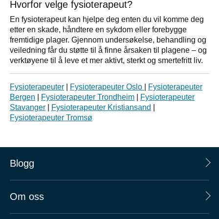
Hvorfor velge fysioterapeut?
En fysioterapeut kan hjelpe deg enten du vil komme deg
etter en skade, håndtere en sykdom eller forebygge
fremtidige plager. Gjennom undersøkelse, behandling og
veiledning får du støtte til å finne årsaken til plagene – og
verktøyene til å leve et mer aktivt, sterkt og smertefritt liv.
Fysioterapeuter
|
Fysioterapeuter Oslo
|
Fysioterapeuter
Bergen
|
Fysioterapeuter Trondheim
|
Fysioterapeuter
Stavanger
|
Fysioterapeuter Kristiansand
|
Fysioterapeuter Tromsø
Blogg
Om oss