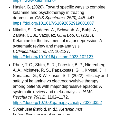
https://www.ketamin.no/
Hasler, G. (2020). Toward specific ways to combine
ketamine and psychotherapy in treating
depression.
CNS Spectrums, 25(3),
445–447.
https://doi.org/10.1017/S1092852919001007
Nikolin, S., Rodgers, A., Schwaab, A., Bahji, A.,
Zarate, C., Jr., Vazquez, G., & Loo, C. (2023).
Ketamine for the treatment of major depression: A
systematic review and meta-analysis.
EClinicalMedicine, 62,
102127.
https://doi.org/10.1016/j.eclinm.2023.102127
Rhee, T. G., Shim, S. R., Forester, B. P., Nierenberg,
A. A., McIntyre, R. S., Papakostas, G. I., Krystal, J. H.,
Sanacora, G., & Wilkinson, S. T. (2022). Efficacy and
safety of ketamine vs electroconvulsive therapy
among patients with major depressive episode: A
systematic review and meta-analysis.
JAMA
Psychiatry, 79(12),
1162–1172.
https://doi.org/10.1001/jamapsychiatry.2022.3352
Sykehuset Østfold. (n.d.).
Ketamin mot
behandlingsresistent depresjon.