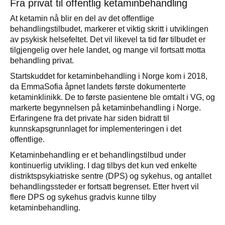
Fra privat til offentlig ketaminbehandling
At ketamin nå blir en del av det offentlige
behandlingstilbudet, markerer et viktig skritt i utviklingen
av psykisk helsefeltet. Det vil likevel ta tid før tilbudet er
tilgjengelig over hele landet, og mange vil fortsatt motta
behandling privat.
Startskuddet for ketaminbehandling i Norge kom i 2018,
da EmmaSofia åpnet landets første dokumenterte
ketaminklinikk. De to første pasientene ble omtalt i VG, og
markerte begynnelsen på ketaminbehandling i Norge.
Erfaringene fra det private har siden bidratt til
kunnskapsgrunnlaget for implementeringen i det
offentlige.
Ketaminbehandling er et behandlingstilbud under
kontinuerlig utvikling. I dag tilbys det kun ved enkelte
distriktspsykiatriske sentre (DPS) og sykehus, og antallet
behandlingssteder er fortsatt begrenset. Etter hvert vil
flere DPS og sykehus gradvis kunne tilby
ketaminbehandling.