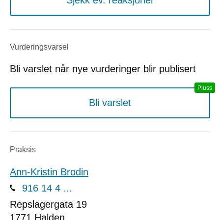
Sjekk ev. reaksjoner
Vurderings­varsel
Bli varslet når nye vurderinger blir publisert
Bli varslet
Praksis
Ann-Kristin Brodin
916 14 4 ...
Repslagergata 19
1771
Halden