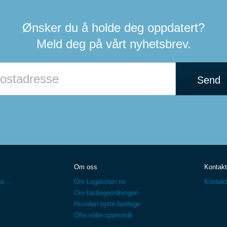
Ønsker du å holde deg oppdatert?
Meld deg på vårt nyhetsbrev.
Send
Om oss
Kontakt
e...
Om Legelisten.no
Kontakt
Om fastlegeordningen
Hvordan bytte fastlege
Ofte stilte spørsmål