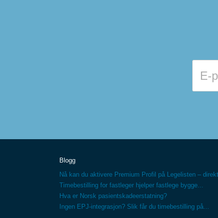
Blogg
Nå kan du aktivere Premium Profil på Legelisten – direkt
Timebestilling for fastleger hjelper fastlege bygge...
Hva er Norsk pasientskadeerstatning?
Ingen EPJ-integrasjon? Slik får du timebestilling på...