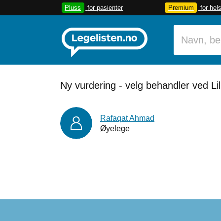
Pluss
for pasienter
Premium
for hel
Ny vurdering - velg behandler ved Lil
Rafaqat Ahmad
Øyelege