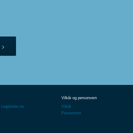
Vilkår og personvern
 Legelisten.no
Vilkår
Personvern