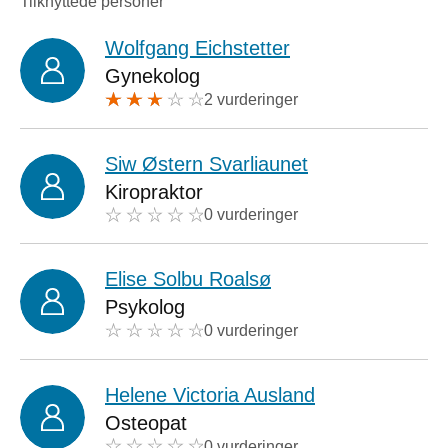
Tilknyttede personer
Wolfgang Eichstetter
Gynekolog
2 vurderinger
Siw Østern Svarliaunet
Kiropraktor
0 vurderinger
Elise Solbu Roalsø
Psykolog
0 vurderinger
Helene Victoria Ausland
Osteopat
0 vurderinger