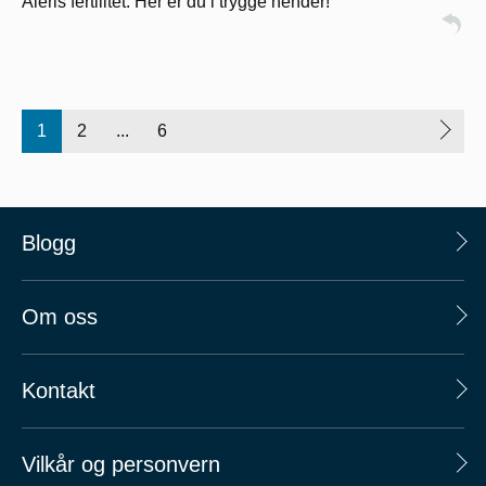
Aleris fertilitet. Her er du i trygge hender!
1
2
...
6
Blogg
Om oss
Kontakt
Vilkår og personvern