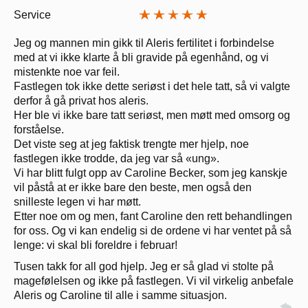
Service
Jeg og mannen min gikk til Aleris fertilitet i forbindelse
med at vi ikke klarte å bli gravide på egenhånd, og vi
mistenkte noe var feil.
Fastlegen tok ikke dette seriøst i det hele tatt, så vi valgte
derfor å gå privat hos aleris.
Her ble vi ikke bare tatt seriøst, men møtt med omsorg og
forståelse.
Det viste seg at jeg faktisk trengte mer hjelp, noe
fastlegen ikke trodde, da jeg var så «ung».
Vi har blitt fulgt opp av Caroline Becker, som jeg kanskje
vil påstå at er ikke bare den beste, men også den
snilleste legen vi har møtt.
Etter noe om og men, fant Caroline den rett behandlingen
for oss. Og vi kan endelig si de ordene vi har ventet på så
lenge: vi skal bli foreldre i februar!
Tusen takk for all god hjelp. Jeg er så glad vi stolte på
magefølelsen og ikke på fastlegen. Vi vil virkelig anbefale
Aleris og Caroline til alle i samme situasjon.