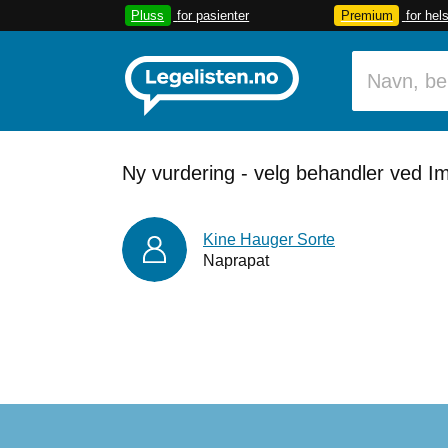
Pluss
for pasienter
Premium
for hel
Ny vurdering - velg behandler ved Im
Kine Hauger Sorte
Naprapat