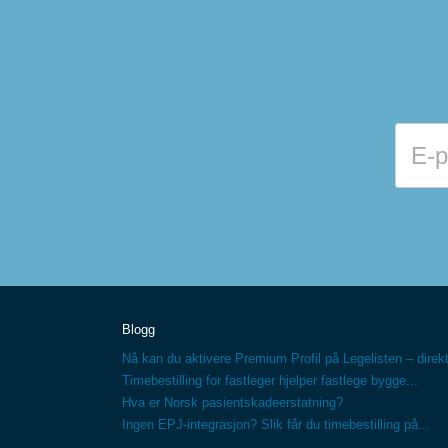
Blogg
Nå kan du aktivere Premium Profil på Legelisten – direkt
Timebestilling for fastleger hjelper fastlege bygge...
Hva er Norsk pasientskadeerstatning?
Ingen EPJ-integrasjon? Slik får du timebestilling på...