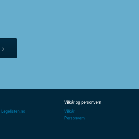
Vilkår og personvern
 Legelisten.no
Vilkår
Personvern