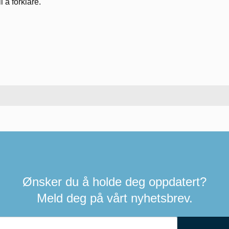
il å forklare.
Ønsker du å holde deg oppdatert?
Meld deg på vårt nyhetsbrev.
Hvis