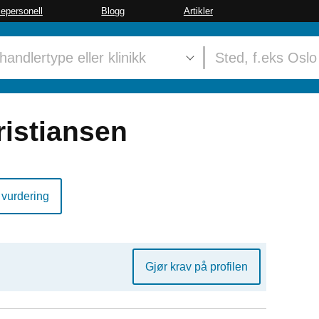
sepersonell
Blogg
Artikler
ristiansen
 vurdering
Gjør krav på profilen