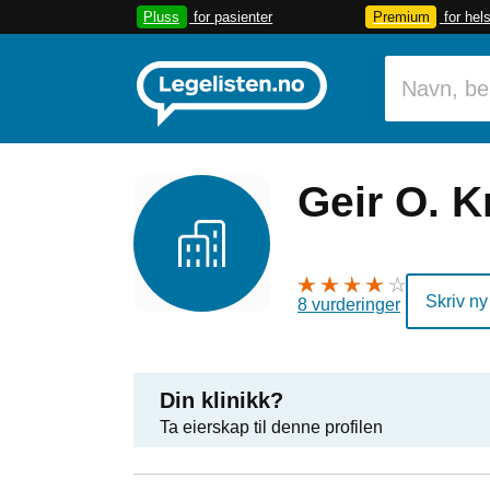
Pluss
for pasienter
Premium
for hel
Geir O. K
Skriv ny
8 vurderinger
Din klinikk?
Ta eierskap til denne profilen