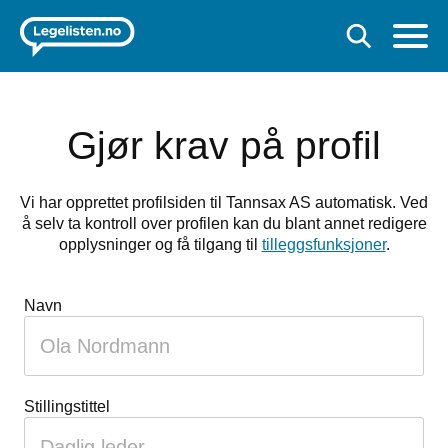
Gjør krav på profil
Vi har opprettet profilsiden til Tannsax AS automatisk. Ved
å selv ta kontroll over profilen kan du blant annet redigere
opplysninger og få tilgang til
tilleggsfunksjoner
.
Hvis
Navn
du
er
et
menneske
Stillingstittel
kan
du