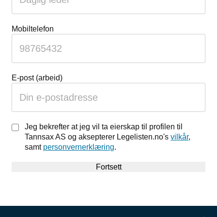
ignorere
dette
feltet
Mobiltelefon
E-post (arbeid)
Jeg bekrefter at jeg vil ta eierskap til profilen til
Tannsax AS og aksepterer Legelisten.no's
vilkår
,
samt
personvernerklæring
.