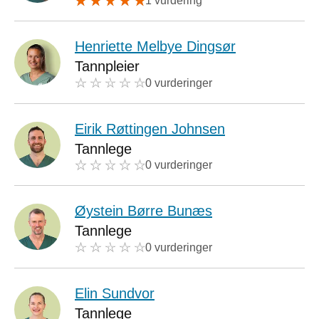
1 vurdering
Henriette Melbye Dingsør
Tannpleier
0 vurderinger
Eirik Røttingen Johnsen
Tannlege
0 vurderinger
Øystein Børre Bunæs
Tannlege
0 vurderinger
Elin Sundvor
Tannlege