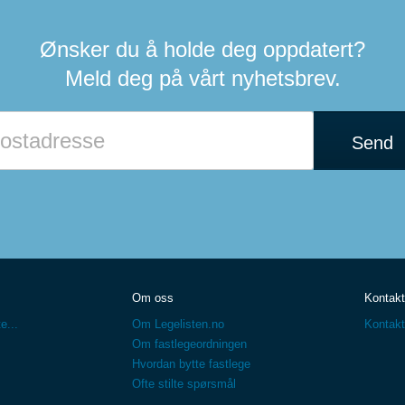
Ønsker du å holde deg oppdatert?
Meld deg på vårt nyhetsbrev.
Send
Om oss
Kontakt
e...
Om Legelisten.no
Kontakt
Om fastlegeordningen
Hvordan bytte fastlege
Ofte stilte spørsmål