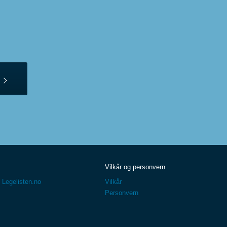
Vilkår og personvern
 Legelisten.no
Vilkår
Personvern