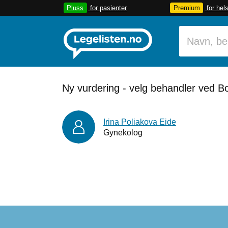
Pluss
for pasienter
Premium
for hel
Ny vurdering - velg behandler ved Bo
Irina Poliakova Eide
Gynekolog