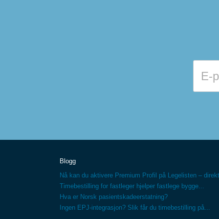
Blogg
Nå kan du aktivere Premium Profil på Legelisten – direkt
Timebestilling for fastleger hjelper fastlege bygge...
Hva er Norsk pasientskadeerstatning?
Ingen EPJ-integrasjon? Slik får du timebestilling på...