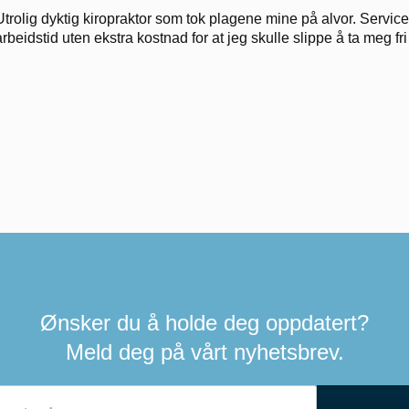
Utrolig dyktig kiropraktor som tok plagene mine på alvor. Service
arbeidstid uten ekstra kostnad for at jeg skulle slippe å ta meg fri 
Ønsker du å holde deg oppdatert?
Meld deg på vårt nyhetsbrev.