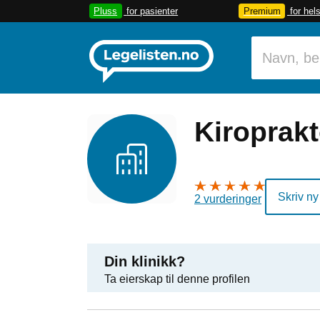
Pluss
for pasienter
Premium
for hel
Kiroprakt
Skriv ny
2 vurderinger
Din klinikk?
Ta eierskap til denne profilen