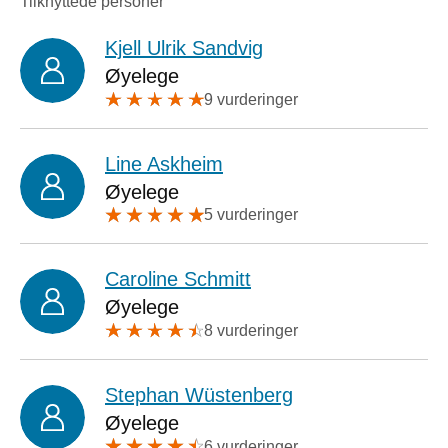
Tilknyttede personer
Kjell Ulrik Sandvig
Øyelege
9 vurderinger
Line Askheim
Øyelege
5 vurderinger
Caroline Schmitt
Øyelege
8 vurderinger
Stephan Wüstenberg
Øyelege
6 vurderinger