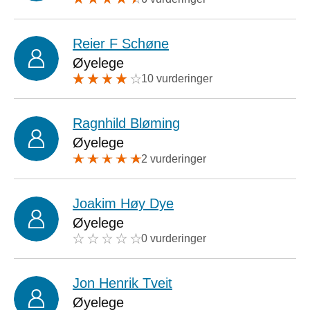
Reier F Schøne
Øyelege
10 vurderinger
Ragnhild Bløming
Øyelege
2 vurderinger
Joakim Høy Dye
Øyelege
0 vurderinger
Jon Henrik Tveit
Øyelege