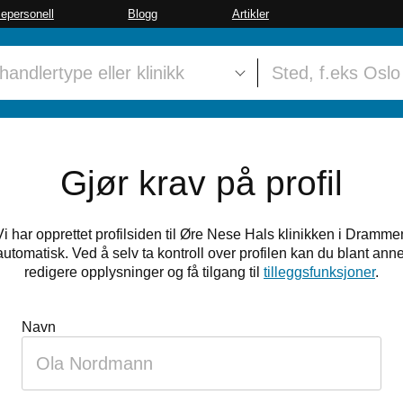
sepersonell
Blogg
Artikler
Gjør krav på profil
Vi har opprettet profilsiden til Øre Nese Hals klinikken i Dramme
automatisk. Ved å selv ta kontroll over profilen kan du blant anne
redigere opplysninger og få tilgang til
tilleggsfunksjoner
.
Hvis
Navn
du
er
et
menneske