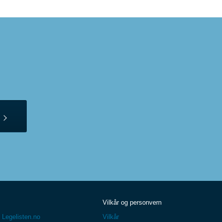
Vilkår og personvern
 Legelisten.no
Vilkår