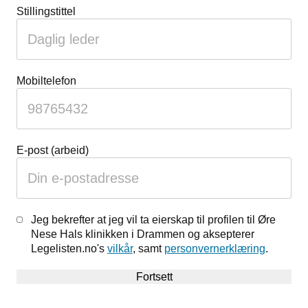
Stillingstittel
kan
du
ignorere
dette
feltet
Mobiltelefon
E-post (arbeid)
Jeg bekrefter at jeg vil ta eierskap til profilen til Øre
Nese Hals klinikken i Drammen og aksepterer
Legelisten.no's
vilkår
, samt
personvernerklæring
.