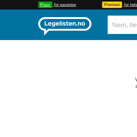
Pluss
for pasienter
Premium
for hel