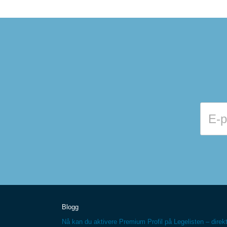
Blogg
Nå kan du aktivere Premium Profil på Legelisten – direkt