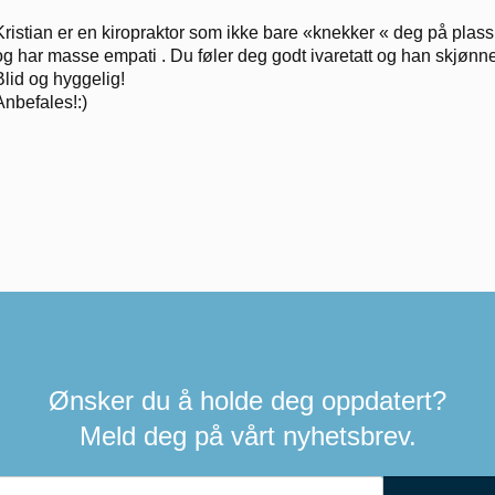
Kristian er en kiropraktor som ikke bare «knekker « deg på plass me
og har masse empati . Du føler deg godt ivaretatt og han skjønn
Blid og hyggelig!
Anbefales!:)
Ønsker du å holde deg oppdatert?
Meld deg på vårt nyhetsbrev.