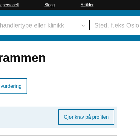
sepersonell
Blogg
Artikler
Drammen
 vurdering
Gjør krav på profilen