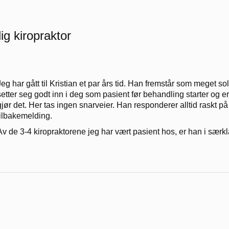
g kiropraktor
Jeg har gått til Kristian et par års tid. Han fremstår som meget s
setter seg godt inn i deg som pasient før behandling starter og er 
gjør det. Her tas ingen snarveier. Han responderer alltid raskt på 
tilbakemelding.
Av de 3-4 kiropraktorene jeg har vært pasient hos, er han i særk