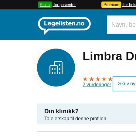
Pluss
for pasienter
Premium
for hel
Limbra 
Skriv ny
2 vurderinger
Din klinikk?
Ta eierskap til denne profilen