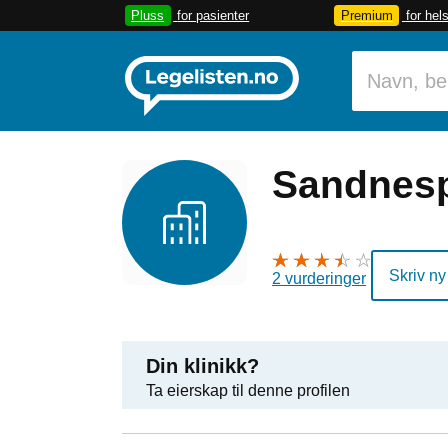
Pluss
for pasienter
Premium
for hel
Sandnes
Skriv ny
2 vurderinger
Din klinikk?
Ta eierskap til denne profilen