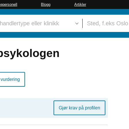
sepersonell
Blogg
Artikler
psykologen
 vurdering
Gjør krav på profilen