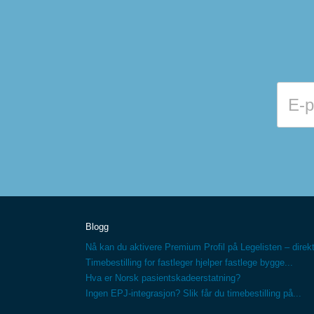
Blogg
Nå kan du aktivere Premium Profil på Legelisten – direkt
Timebestilling for fastleger hjelper fastlege bygge...
Hva er Norsk pasientskadeerstatning?
Ingen EPJ-integrasjon? Slik får du timebestilling på...