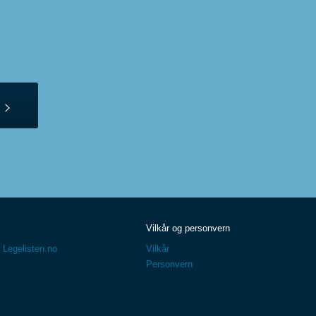
Vilkår og personvern
 Legelisten.no
Vilkår
Personvern