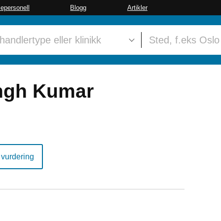
sepersonell
Blogg
Artikler
ngh Kumar
 vurdering