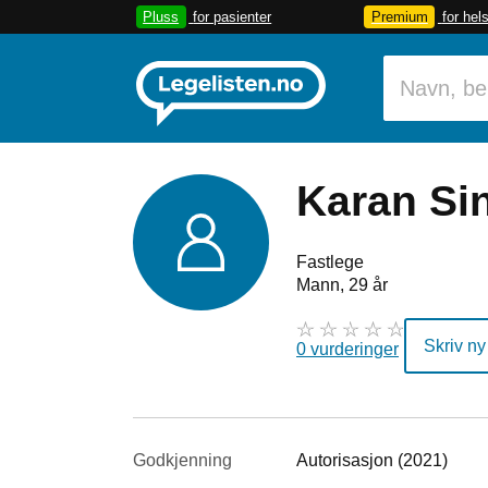
Pluss
for pasienter
Premium
for hel
Karan Si
Fastlege
Mann, 29 år
Skriv ny
0 vurderinger
Godkjenning
Autorisasjon (2021)