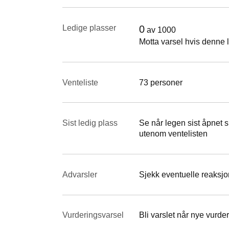
Ledige plasser
0
av
1000
Motta varsel hvis denne l
Venteliste
73 personer
Sist ledig plass
Se når legen sist åpnet si
utenom ventelisten
Advarsler
Sjekk eventuelle reaksjon
Vurderings­varsel
Bli varslet når nye vurder