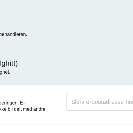
 behandleren.
fritt)
ghet.
deringen. E-
kke bli delt med andre.