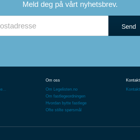
Meld deg på vårt nyhetsbrev.
Send
Om oss
Kontakt
e...
Om Legelisten.no
Kontakt
Om fastlegeordningen
Hvordan bytte fastlege
Ofte stilte spørsmål