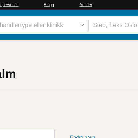
sepersonell
Blogg
Artikler
alm
Endre navn