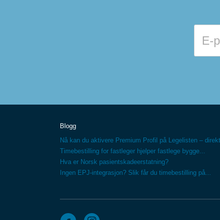
Blogg
Nå kan du aktivere Premium Profil på Legelisten – direkt
Timebestilling for fastleger hjelper fastlege bygge...
Hva er Norsk pasientskadeerstatning?
Ingen EPJ-integrasjon? Slik får du timebestilling på...