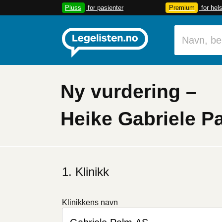
Pluss
for pasienter
Premium
for hel
Ny vurdering –
Heike Gabriele P
Klinikk
Klinikkens navn