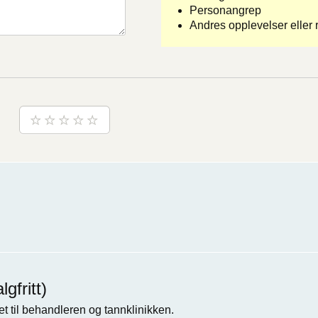
Personangrep
Andres opplevelser eller r
gfritt)
t til behandleren og tannklinikken.