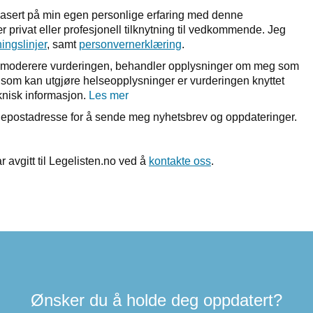
basert på min egen personlige erfaring med denne
 privat eller profesjonell tilknytning til vedkommende. Jeg
ningslinjer
, samt
personvernerklæring
.
r å moderere vurderingen, behandler opplysninger om meg som
et som kan utgjøre helseopplysninger er vurderingen knyttet
nisk informasjon.
Les mer
n epostadresse for å sende meg nyhetsbrev og oppdateringer.
r avgitt til Legelisten.no ved å
kontakte oss
.
Ønsker du å holde deg oppdatert?