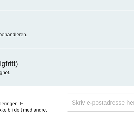
 behandleren.
fritt)
ghet.
deringen. E-
kke bli delt med andre.