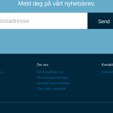
Meld deg på vårt nyhetsbrev.
Send
Om oss
Kontakt
e...
Om Legelisten.no
Kontakt
Om fastlegeordningen
Hvordan bytte fastlege
Ofte stilte spørsmål