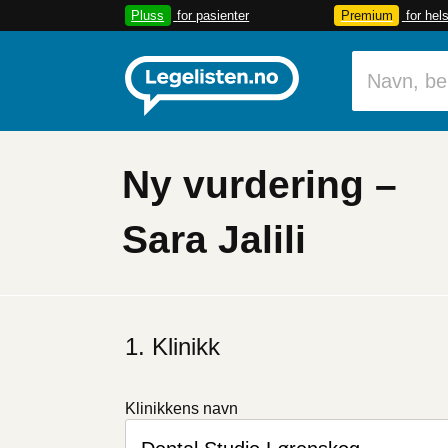
Pluss
for pasienter
Premium
for hel
Ny vurdering –
Sara Jalili
Klinikk
Klinikkens navn