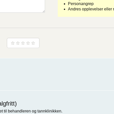
Personangrep
Andres opplevelser eller r
gfritt)
t til behandleren og tannklinikken.