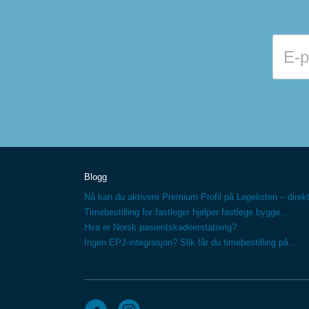
Blogg
Nå kan du aktivere Premium Profil på Legelisten – direkt
Timebestilling for fastleger hjelper fastlege bygge...
Hva er Norsk pasientskadeerstatning?
Ingen EPJ-integrasjon? Slik får du timebestilling på...