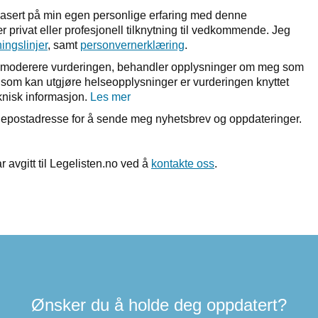
basert på min egen personlige erfaring med denne
 privat eller profesjonell tilknytning til vedkommende. Jeg
ningslinjer
, samt
personvernerklæring
.
r å moderere vurderingen, behandler opplysninger om meg som
et som kan utgjøre helseopplysninger er vurderingen knyttet
nisk informasjon.
Les mer
n epostadresse for å sende meg nyhetsbrev og oppdateringer.
r avgitt til Legelisten.no ved å
kontakte oss
.
Ønsker du å holde deg oppdatert?