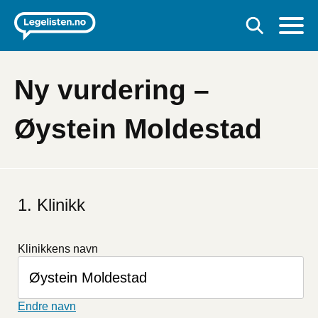
Ny vurdering –
Øystein Moldestad
Hvis
du
Klinikk
er
et
menneske
Klinikkens navn
kan
du
ignorere
dette
Endre navn
feltet