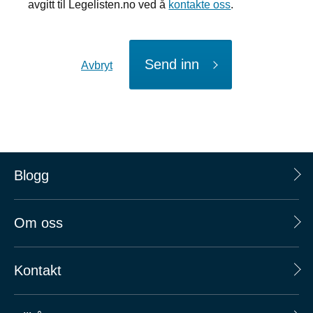
avgitt til Legelisten.no ved å
kontakte oss
.
Send inn
Avbryt
Blogg
Om oss
Kontakt