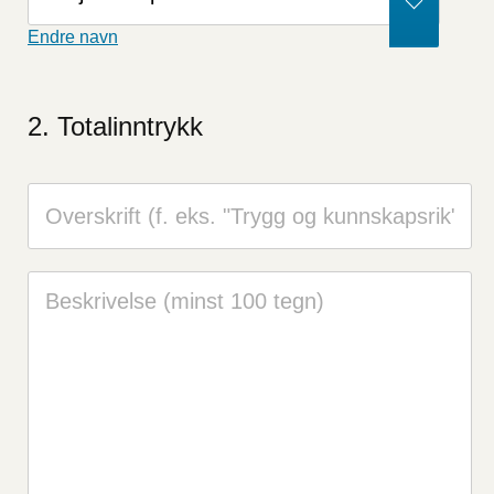
dette
Endre navn
feltet
Totalinntrykk