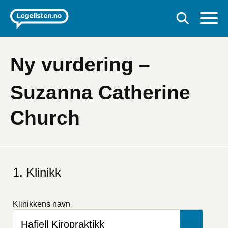
Ny vurdering –
Suzanna Catherine
Church
Hvis
du
Klinikk
er
et
menneske
Klinikkens navn
kan
du
ignorere