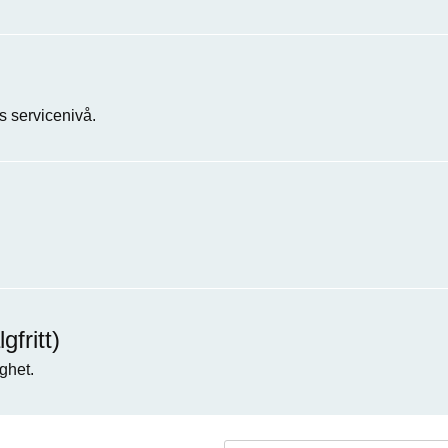
 servicenivå.
fritt)
ghet.