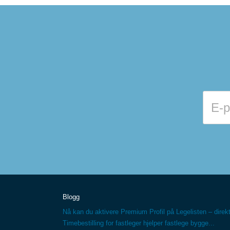
Blogg
Nå kan du aktivere Premium Profil på Legelisten – direkt
Timebestilling for fastleger hjelper fastlege bygge...