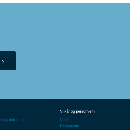
Vilkår og personvern
 Legelisten.no
Vilkår
Personvern