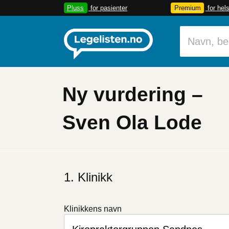
Pluss
for pasienter
Premium
for hel
Ny vurdering –
Sven Ola Lode
Hvis
du
Klinikk
er
et
menneske
Klinikkens navn
kan
du