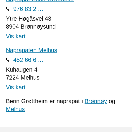
976 83 2 ...
Ytre Høgåsvei 43
8904
Brønnøysund
Vis kart
Naprapaten Melhus
452 66 6 ...
Kuhaugen 4
7224
Melhus
Vis kart
Berin Grøttheim er naprapat i
Brønnøy
og
Melhus