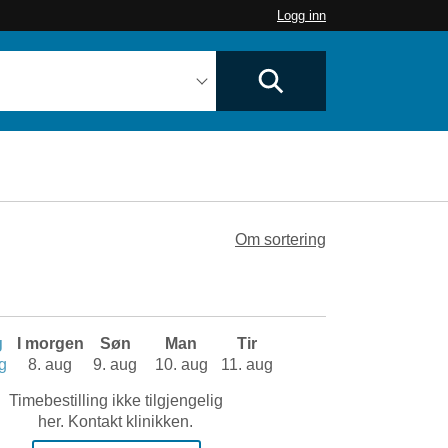
Logg inn
Om sortering
g
I morgen
Søn
Man
Tir
g
8. aug
9. aug
10. aug
11. aug
Timebestilling ikke tilgjengelig
her. Kontakt klinikken.