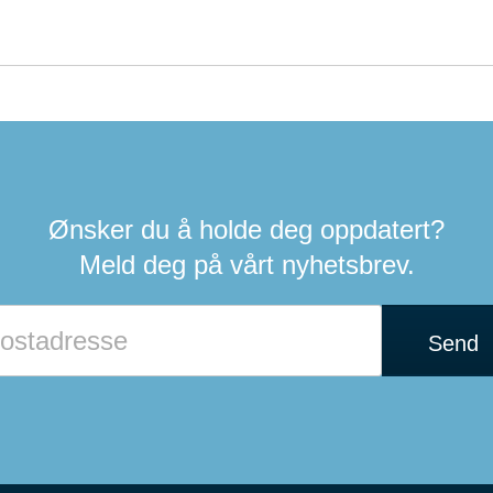
Ønsker du å holde deg oppdatert?
Meld deg på vårt nyhetsbrev.
Send