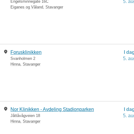
5. au
Engelsminnegate 16C
Eiganes og Våland
,
Stavanger
Forusklinikken
I da
5. au
Svanholmen 2
Hinna
,
Stavanger
Nor Klinikken - Avdeling Stadionparken
I da
5. au
Jåttåvågveien 18
Hinna
,
Stavanger