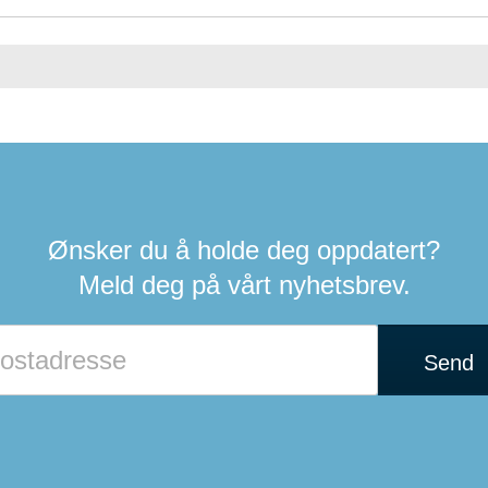
Ønsker du å holde deg oppdatert?
Meld deg på vårt nyhetsbrev.
Send