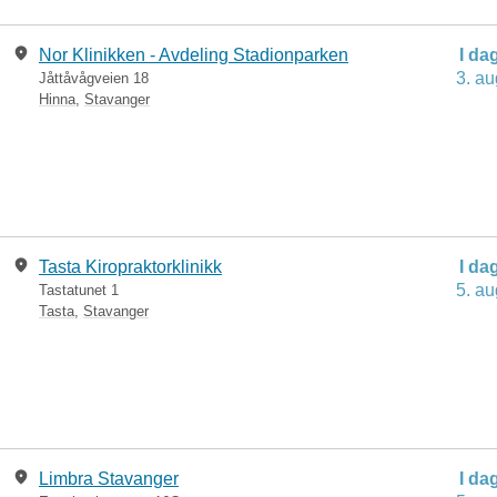
Nor Klinikken - Avdeling Stadionparken
I da
3. au
Jåttåvågveien 18
Hinna
,
Stavanger
Tasta Kiropraktorklinikk
I da
5. au
Tastatunet 1
Tasta
,
Stavanger
Limbra Stavanger
I da