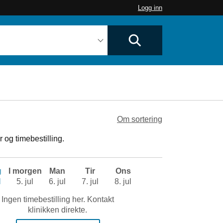
Logg inn
Om sortering
 og timebestilling.
g
I morgen
Man
Tir
Ons
l
5. jul
6. jul
7. jul
8. jul
Ingen timebestilling her. Kontakt
klinikken direkte.