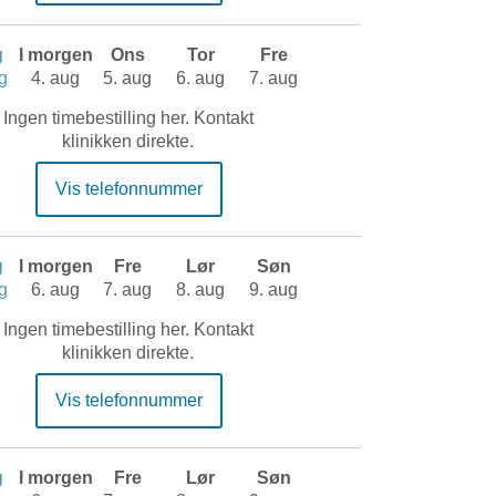
g
I morgen
Ons
Tor
Fre
g
4. aug
5. aug
6. aug
7. aug
Ingen timebestilling her. Kontakt
klinikken direkte.
Vis telefonnummer
g
I morgen
Fre
Lør
Søn
g
6. aug
7. aug
8. aug
9. aug
Ingen timebestilling her. Kontakt
klinikken direkte.
Vis telefonnummer
g
I morgen
Fre
Lør
Søn