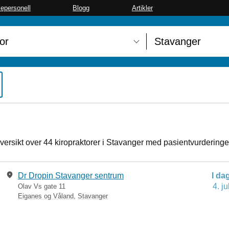
sepersonell
Blogg
Artikler
oversikt over 44 kiropraktorer i Stavanger med pasientvurderinger
Dr Dropin Stavanger sentrum
I da
4. ju
Olav Vs gate 11
Eiganes og Våland
,
Stavanger