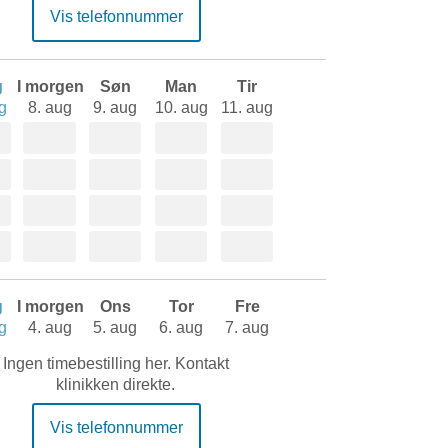
Vis telefonnummer
g
I morgen
Søn
Man
Tir
g
8. aug
9. aug
10. aug
11. aug
g
I morgen
Ons
Tor
Fre
g
4. aug
5. aug
6. aug
7. aug
Ingen timebestilling her. Kontakt
klinikken direkte.
Vis telefonnummer