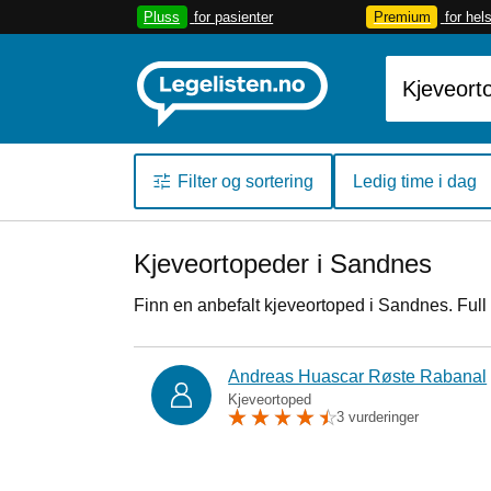
Pluss
for pasienter
Premium
for hel
Filter og sortering
Ledig time i dag
Kjeveortopeder i Sandnes
Finn en anbefalt kjeveortoped i Sandnes. Full
Andreas Huascar Røste Rabanal
Kjeveortoped
3 vurderinger