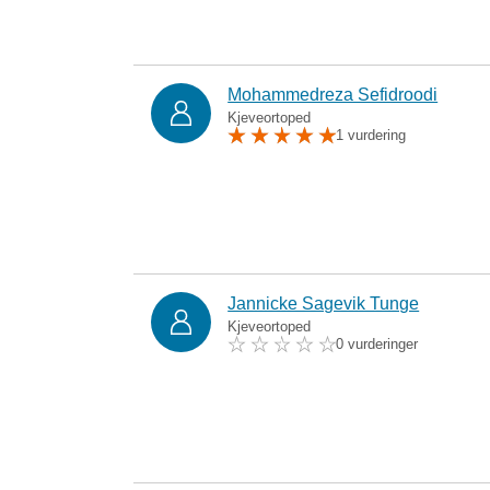
Mohammedreza Sefidroodi
Kjeveortoped
1 vurdering
Jannicke Sagevik Tunge
Kjeveortoped
0 vurderinger