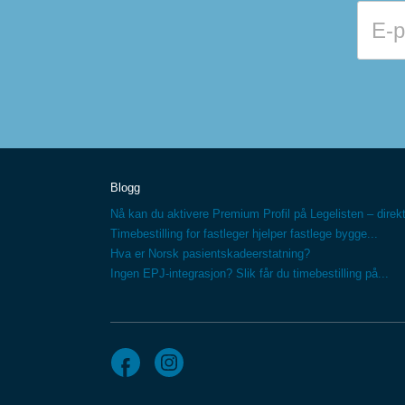
Blogg
Nå kan du aktivere Premium Profil på Legelisten – direkt
Timebestilling for fastleger hjelper fastlege bygge...
Hva er Norsk pasientskadeerstatning?
Ingen EPJ-integrasjon? Slik får du timebestilling på...