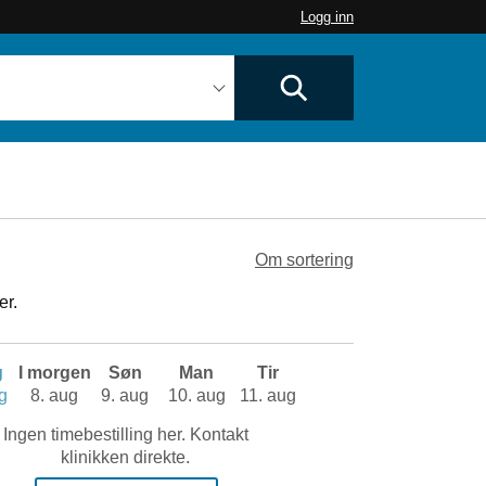
Logg inn
Om sortering
er.
g
I morgen
Søn
Man
Tir
g
8. aug
9. aug
10. aug
11. aug
Ingen timebestilling her. Kontakt
klinikken direkte.