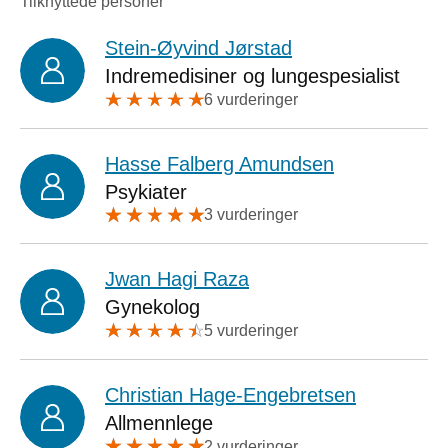
Tilknyttede personer
Stein-Øyvind Jørstad
Indremedisiner og lungespesialist
6 vurderinger
Hasse Falberg Amundsen
Psykiater
3 vurderinger
Jwan Hagi Raza
Gynekolog
5 vurderinger
Christian Hage-Engebretsen
Allmennlege
2 vurderinger