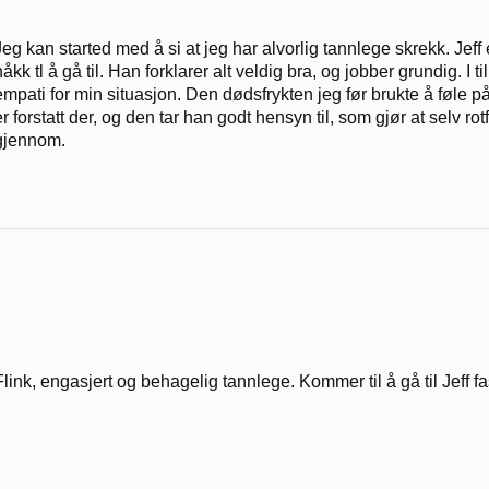
Jeg kan started med å si at jeg har alvorlig tannlege skrekk. Jef
nåkk tl å gå til. Han forklarer alt veldig bra, og jobber grundig.
empati for min situasjon. Den dødsfrykten jeg før brukte å føle p
er forstatt der, og den tar han godt hensyn til, som gjør at selv r
gjennom.
Flink, engasjert og behagelig tannlege. Kommer til å gå til Jeff fas