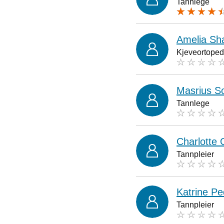
Tannlege
Amelia S
Kjeveortoped
Masrius So
Tannlege
Charlotte 
Tannpleier
Katrine P
Tannpleier