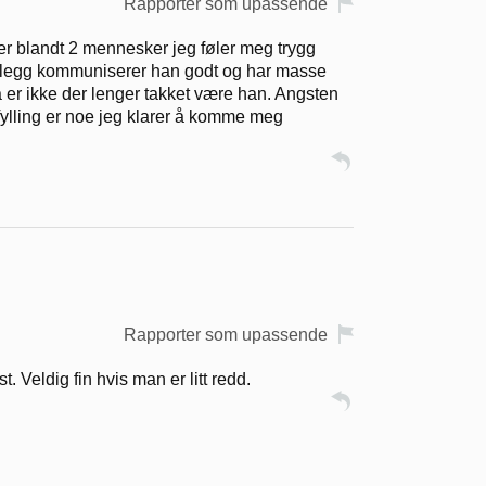
Rapporter som upassende
f er blandt 2 mennesker jeg føler meg trygg
 I tillegg kommuniserer han godt og har masse
å er ikke der lenger takket være han. Angsten
otfylling er noe jeg klarer å komme meg
Rapporter som upassende
t. Veldig fin hvis man er litt redd.