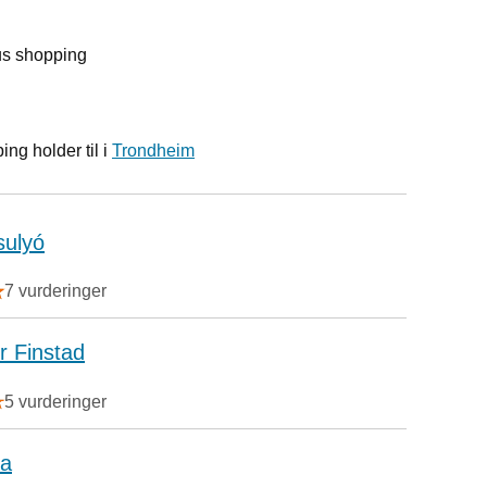
us shopping
ng holder til i
Trondheim
ulyó
7 vurderinger
r Finstad
5 vurderinger
ba