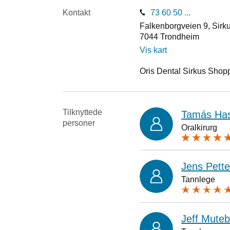
Kontakt
73 60 50 ...
Falkenborgveien 9, Sirk
7044
Trondheim
Vis kart
Oris Dental Sirkus Shoppi
Tilknyttede
Tamás Has
personer
Oralkirurg
Jens Pette
Tannlege
Jeff Mute