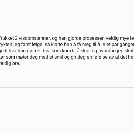
Trukket 2 visdomstenner, og han gjorde prosessen veldig mye lett
frykten jeg først følge, så klarte han å få meg til å le et par gang
godt hva han gjorde, hva som kom til å skje, og hvordan jeg skul
kar som møter deg med et smil og gir deg en følelse av at det her k
veldig bra.