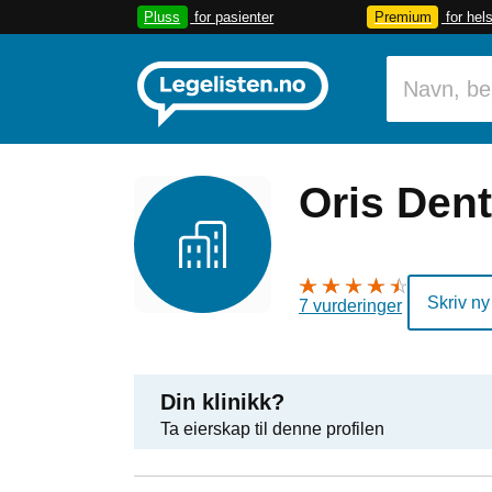
Pluss
for pasienter
Premium
for hel
Oris Den
Skriv ny
7 vurderinger
Din klinikk?
Ta eierskap til denne profilen