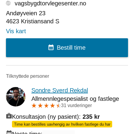
vagsbygdtorvlegesenter.no
Andøyveien 23
4623
Kristiansand S
Vis kart
Bestill time
Tilknyttede personer
Sondre Sverd Rekdal
Allmennlegespesialist og fastlege
31 vurderinger
Konsultasjon (ny pasient):
235 kr
Time kan bestilles uavhengig av hvilken fastlege du har
Neste time: