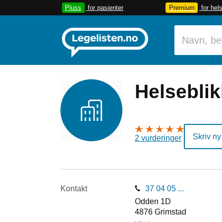
Pluss
for pasienter
Premium
for hel
Helsebli
Skriv ny
2 vurderinger
Kontakt
37 04 05 ...
Odden 1D
4876
Grimstad