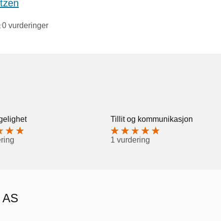
itzen
0 vurderinger
gelighet
Tillit og kommunikasjon
ring
1 vurdering
k AS