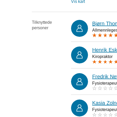
Vis kart
Tilknyttede
Bjørn Tho
personer
Allmennleges
Henrik Es
Kiropraktor
Fredrik Ne
Fysioterapeu
Kasia Zol
Fysioterapeu