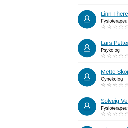
Linn There
Fysioterapeu
Lars Pett
Psykolog
Mette Sko
Gynekolog
Solveig Ve
Fysioterapeu