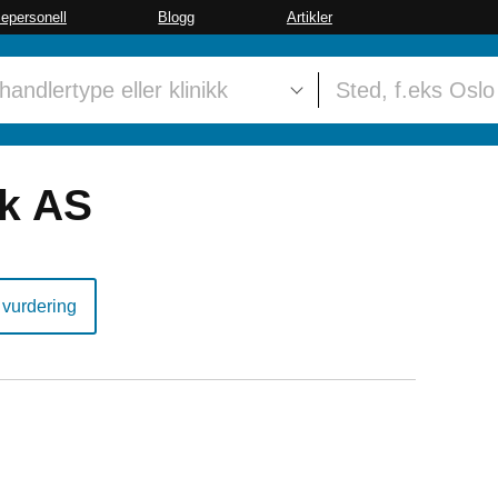
sepersonell
Blogg
Artikler
kk AS
 vurdering