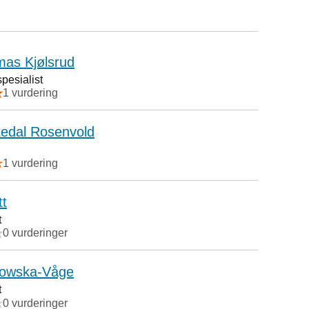
mas Kjølsrud
pesialist
1 vurdering
kedal Rosenvold
1 vurdering
tt
t
0 vurderinger
nowska-Våge
t
0 vurderinger