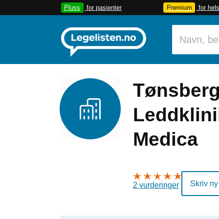
Pluss
for pasienter
Premium
for hel
Tønsberg
Leddklini
Medica
Skriv ny
2 vurderinger