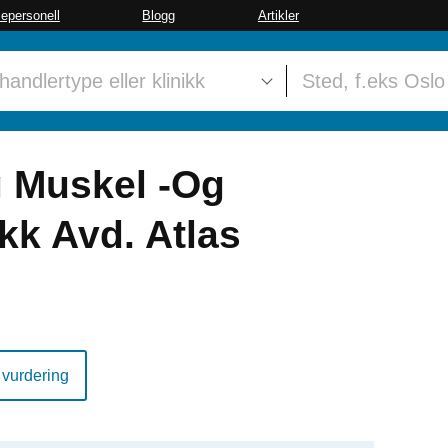
sepersonell
Blogg
Artikler
 Muskel -Og
kk Avd. Atlas
 vurdering