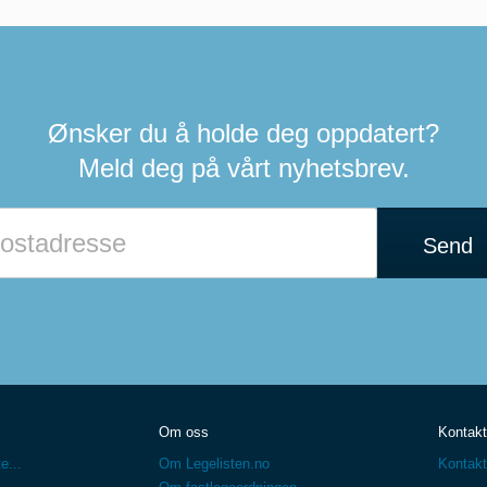
Ønsker du å holde deg oppdatert?
Meld deg på vårt nyhetsbrev.
Hvis
du
Send
er
et
menneske
kan
du
ignorere
dette
feltet
Om oss
Kontakt
e...
Om Legelisten.no
Kontakt