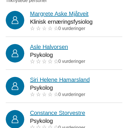
Tilknyttede personer
Margrete Aske Mjåtveit
Klinisk ernæringsfysiolog
0 vurderinger
Asle Halvorsen
Psykolog
0 vurderinger
Siri Helene Hamarsland
Psykolog
0 vurderinger
Constance Storvestre
Psykolog
0 vurderinger