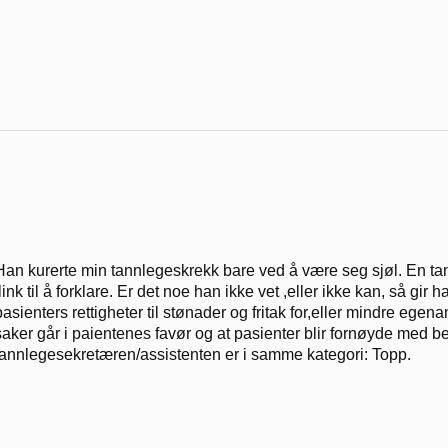
Han kurerte min tannlegeskrekk bare ved å være seg sjøl. En tan
flink til å forklare. Er det noe han ikke vet ,eller ikke kan, så gir
pasienters rettigheter til stønader og fritak for,eller mindre ege
saker går i paientenes favør og at pasienter blir fornøyde med b
tannlegesekretæren/assistenten er i samme kategori: Topp.