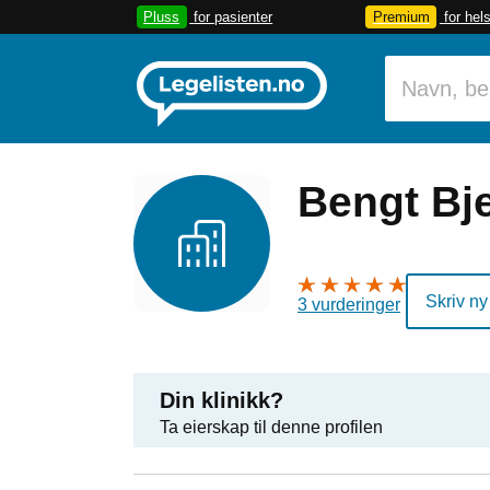
Pluss
for pasienter
Premium
for hel
Bengt Bj
Skriv ny
3 vurderinger
Din klinikk?
Ta eierskap til denne profilen