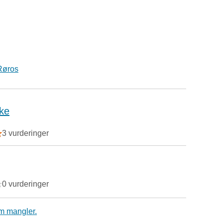
Røros
ke
3 vurderinger
0 vurderinger
m mangler.