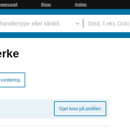
sepersonell
Blogg
Artikler
erke
 vurdering
Gjør krav på profilen