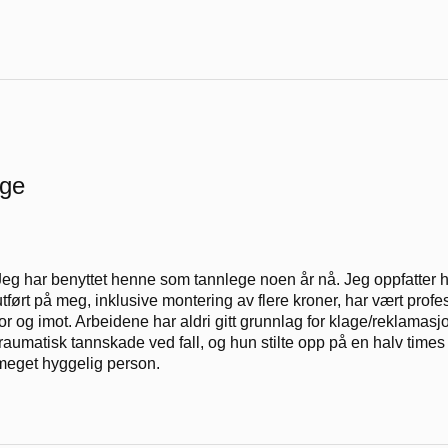
ege
Jeg har benyttet henne som tannlege noen år nå. Jeg oppfatter 
utført på meg, inklusive montering av flere kroner, har vært profe
for og imot. Arbeidene har aldri gitt grunnlag for klage/reklamasj
traumatisk tannskade ved fall, og hun stilte opp på en halv times 
meget hyggelig person.