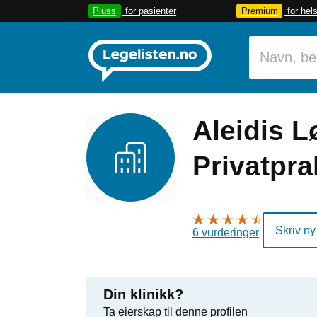
Pluss
for pasienter
Premium
for hel
Aleidis 
Privatpr
Skriv ny
6 vurderinger
Din klinikk?
Ta eierskap til denne profilen