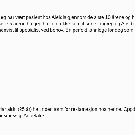
Jeg har vært pasient hos Aleidis gjennom de siste 10 årene og ha
siste 5 årene har jeg hatt en rekke kompliserte inngrep og Aleidis 
henvist til spesialist ved behov. En perfekt tannlege for deg som i
Har aldri (25 år) hatt noen form for reklamasjon hos henne. Oppd
prismessig. Anbefales!