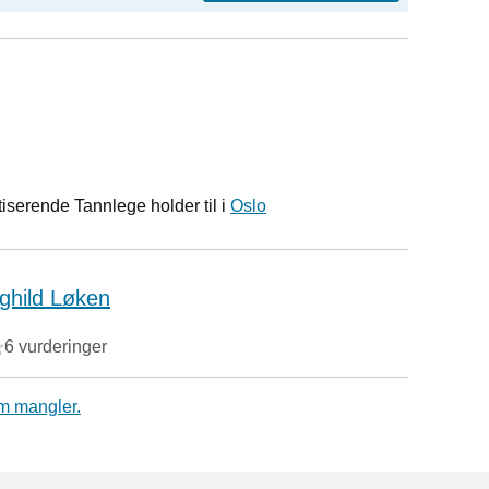
iserende Tannlege holder til i
Oslo
rghild Løken
6 vurderinger
m mangler.