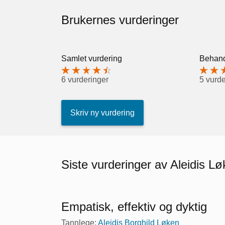
Brukernes vurderinger
Samlet vurdering
Behand
6 vurderinger
5 vurde
Skriv ny vurdering
Siste vurderinger av Aleidis L
Empatisk, effektiv og dyktig
Tannlege:
Aleidis Borghild Løken