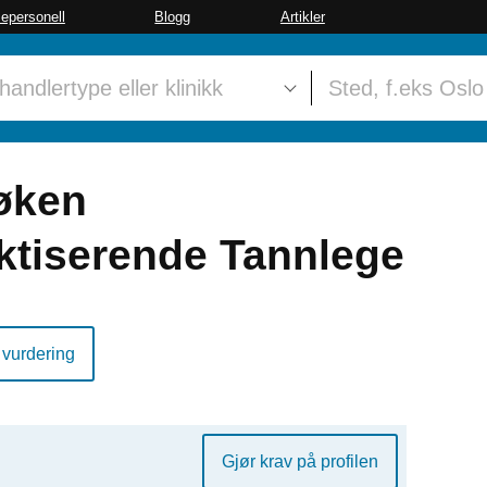
sepersonell
Blogg
Artikler
Løken
aktiserende Tannlege
 vurdering
Gjør krav på profilen