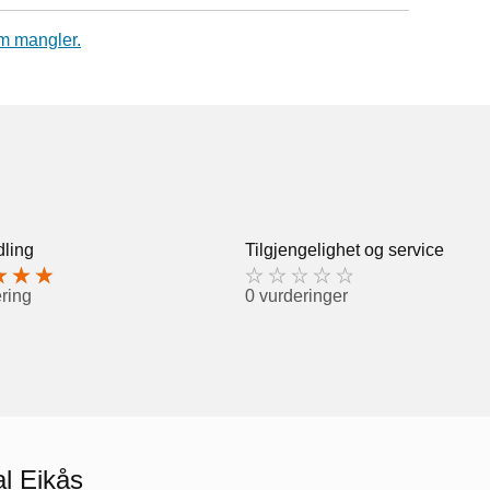
m mangler.
ling
Tilgjengelighet og service
ring
0 vurderinger
al Eikås