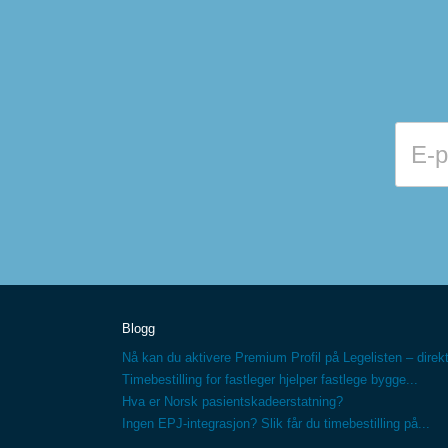
Blogg
Nå kan du aktivere Premium Profil på Legelisten – direkt
Timebestilling for fastleger hjelper fastlege bygge...
Hva er Norsk pasientskadeerstatning?
Ingen EPJ-integrasjon? Slik får du timebestilling på...