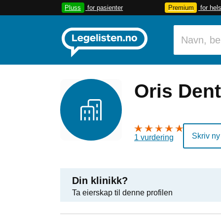
Pluss
for pasienter
Premium
for hel
Oris Dent
Skriv ny
1 vurdering
Din klinikk?
Ta eierskap til denne profilen