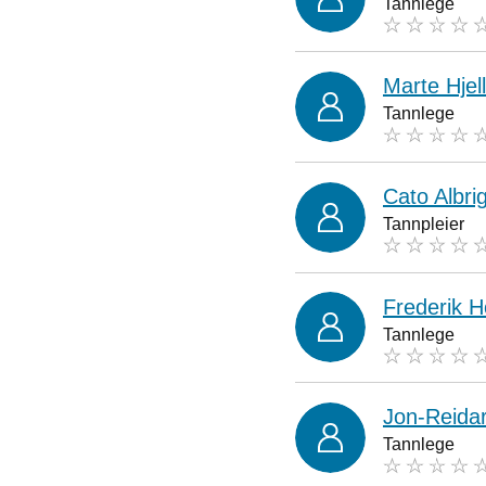
Tannlege
Marte Hjel
Tannlege
Cato Albri
Tannpleier
Frederik H
Tannlege
Jon-Reidar
Tannlege