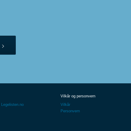
Vilkår og personvern
 Legelisten.no
Vilkår
Personvern