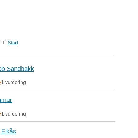
il i
Stad
ob Sandbakk
1 vurdering
hamar
1 vurdering
 Eikås