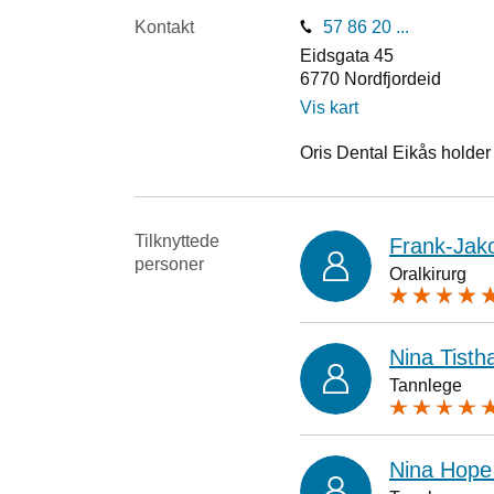
Kontakt
57 86 20 ...
Eidsgata 45
6770
Nordfjordeid
Vis kart
Oris Dental Eikås holder t
Tilknyttede
Frank-Jak
personer
Oralkirurg
Nina Tist
Tannlege
Nina Hope