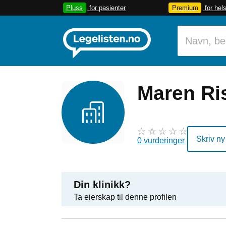
Pluss
for pasienter
Premium
for hel
Maren Ri
Skriv ny
0 vurderinger
Din klinikk?
Ta eierskap til denne profilen