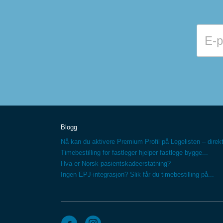
Blogg
Nå kan du aktivere Premium Profil på Legelisten – direkt
Timebestilling for fastleger hjelper fastlege bygge...
Hva er Norsk pasientskadeerstatning?
Ingen EPJ-integrasjon? Slik får du timebestilling på...