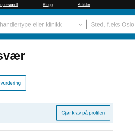
sepersonell
Blogg
Artikler
svær
 vurdering
Gjør krav på profilen