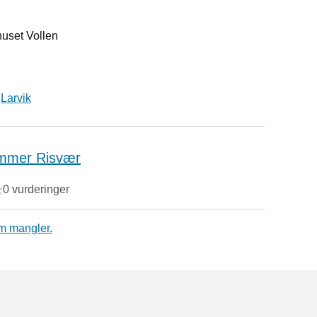
uset Vollen
i
Larvik
mmer Risvær
0 vurderinger
m mangler.