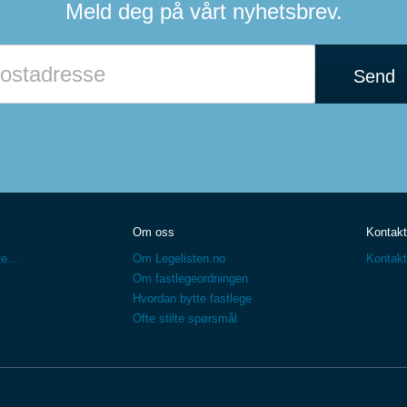
Meld deg på vårt nyhetsbrev.
Send
Om oss
Kontakt
e...
Om Legelisten.no
Kontakt
Om fastlegeordningen
Hvordan bytte fastlege
Ofte stilte spørsmål