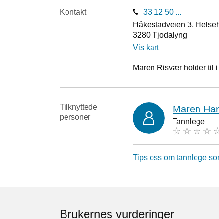
Kontakt
33 12 50 ...
Håkestadveien 3, Helseh
3280
Tjodalyng
Vis kart
Maren Risvær holder til 
Tilknyttede
Maren Ha
personer
Tannlege
Tips oss om tannlege so
Brukernes vurderinger