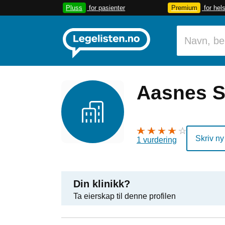
Pluss
for pasienter
Premium
for hel
Aasnes S
Skriv ny
1 vurdering
Din klinikk?
Ta eierskap til denne profilen