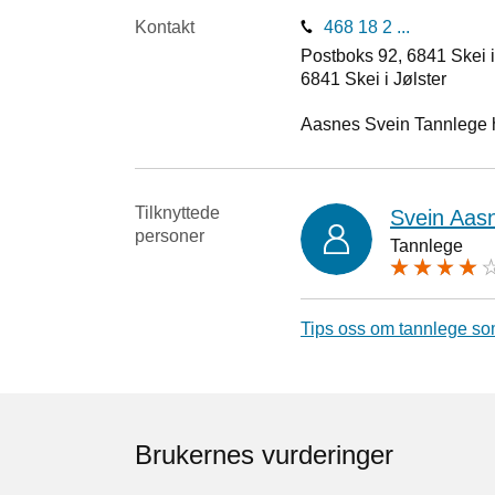
Kontakt
468 18 2 ...
Postboks 92, 6841 Skei i
6841
Skei i Jølster
Aasnes Svein Tannlege ho
Tilknyttede
Svein Aas
personer
Tannlege
Tips oss om tannlege so
Brukernes vurderinger