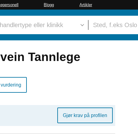
sepersonell
Blogg
Artikler
vein Tannlege
 vurdering
Gjør krav på profilen