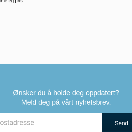
rimeleg pris
Ønsker du å holde deg oppdatert?
Meld deg på vårt nyhetsbrev.
Send