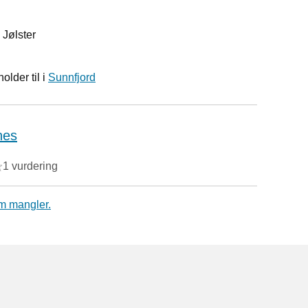
 Jølster
lder til i
Sunnfjord
nes
1 vurdering
m mangler.