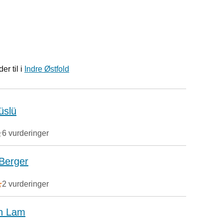
r til i
Indre Østfold
üslü
6 vurderinger
Berger
2 vurderinger
nn Lam