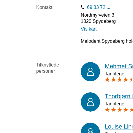
Kontakt
69 83 72 ...
Nordmyrveien 3
1820
Spydeberg
Vis kart
Melodent Spydeberg holde
Tilknyttede
Mehmet S
personer
Tannlege
Thorbjørn 
Tannlege
Louise Li