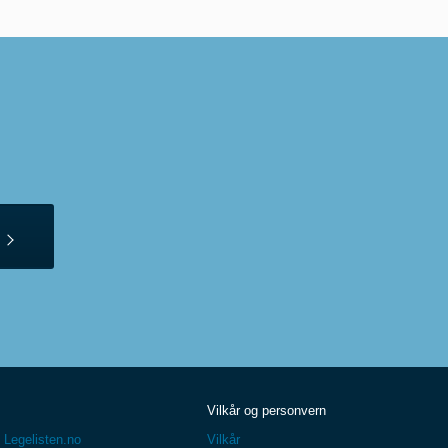
Vilkår og personvern
 Legelisten.no
Vilkår