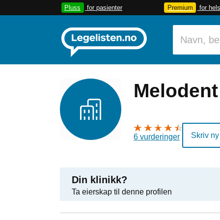
Pluss
for pasienter
Premium
for hel
Melodent
Skriv ny
6 vurderinger
Din klinikk?
Ta eierskap til denne profilen