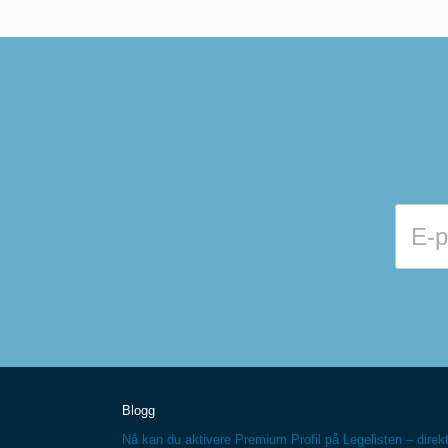
Blogg
Nå kan du aktivere Premium Profil på Legelisten – direkt