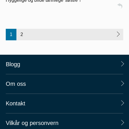
Hyggelige og blide tannlege"søstre"!
1
2
Blogg
Om oss
Kontakt
Vilkår og personvern