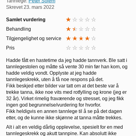
Tannlege:
Peter Solem
Skrevet
23. mars 2022
Samlet vurdering
Behandling
Tilgjengelighet og service
Pris
Hadde fått en hastetime da jeg hadde tannverk. Ble satt i
tannlegestolen og måtte så vente 30 min før han kom, og
hadde veldig vondt. Opplyste at jeg hadde
tannlegeskrekk, uten å få noe respons på det.
Fikk beskjed etter bilder var tatt om at det beste var å
trekke tanna, ikke noe vits med rotfylling og krone (jeg er
32 år). Virket rimelig fraværende og stresset, og jeg fikk
ingen god begrunnelse/vurdering for hvorfor.
Fikk heldigvis en annen tannlege til å se på det dagen
etter, og de kunne ikke skjønne at tanna måtte trekkes.
Alt i alt en veldig dårlig opplevelse, spesielt for en med
tannlegeskrekk og akutt tannpine. Kan absolutt ikke