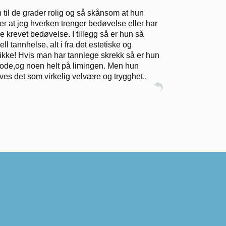
 til de grader rolig og så skånsom at hun
er at jeg hverken trenger bedøvelse eller har
 krevet bedøvelse. I tillegg så er hun så
l tannhelse, alt i fra det estetiske og
kke! Hvis man har tannlege skrekk så er hun
 gode,og noen helt på limingen. Men hun
eves det som virkelig velvære og trygghet..