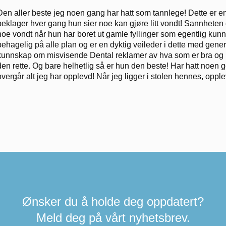
Den aller beste jeg noen gang har hatt som tannlege! Dette er en
beklager hver gang hun sier noe kan gjøre litt vondt! Sannheten 
noe vondt når hun har boret ut gamle fyllinger som egentlig kunne
behagelig på alle plan og er en dyktig veileder i dette med generel
kunnskap om misvisende Dental reklamer av hva som er bra og i
den rette. Og bare helhetlig så er hun den beste! Har hatt noen
overgår alt jeg har opplevd! Når jeg ligger i stolen hennes, oppl
Ønsker du å holde deg oppdatert?
Meld deg på vårt nyhetsbrev.