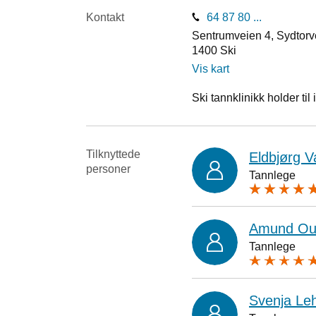
Kontakt
64 87 80 ...
Sentrumveien 4, Sydtorv
1400
Ski
Vis kart
Ski tannklinikk holder til 
Tilknyttede
Eldbjørg V
personer
Tannlege
Amund Ou
Tannlege
Svenja L