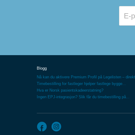
Blogg
Nå kan du aktivere Premium Profil på Legelisten – direkt
Timebestilling for fastleger hjelper fastlege bygge...
Hva er Norsk pasientskadeerstatning?
Ingen EPJ-integrasjon? Slik får du timebestilling på...