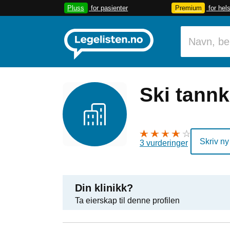
Pluss
for pasienter
Premium
for hel
Ski tannk
Skriv ny
3 vurderinger
Din klinikk?
Ta eierskap til denne profilen