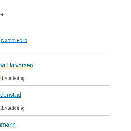
et
i
Nordre Follo
aa Halvorsen
1 vurdering
denstad
1 vurdering
ehmann