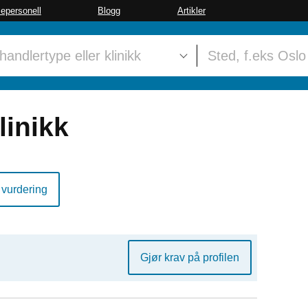
sepersonell
Blogg
Artikler
linikk
 vurdering
Gjør krav på profilen