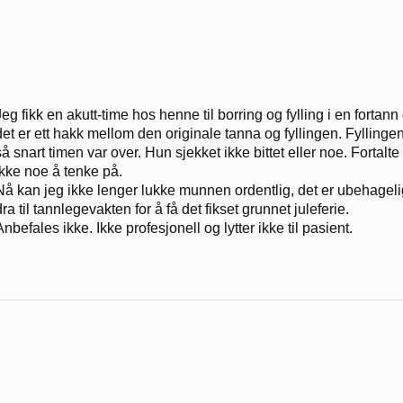
Jeg fikk en akutt-time hos henne til borring og fylling i en fortan
det er ett hakk mellom den originale tanna og fyllingen. Fyllingen 
så snart timen var over. Hun sjekket ikke bittet eller noe. Fortal
ikke noe å tenke på.
Nå kan jeg ikke lenger lukke munnen ordentlig, det er ubehagelig/
dra til tannlegevakten for å få det fikset grunnet juleferie.
Anbefales ikke. Ikke profesjonell og lytter ikke til pasient.