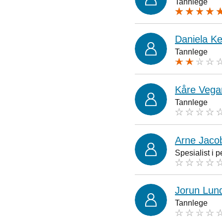
Tannlege
Daniela Ke
Tannlege
Kåre Vega
Tannlege
Arne Jaco
Spesialist i 
Jorun Lun
Tannlege