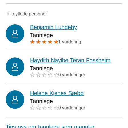
Tilknyttede personer
Benjamin Lundeby
Tannlege
1 vurdering
Haydith Nayibe Teran Fossheim
Tannlege
0 vurderinger
Helene Kjenes Sæbø
Tannlege
0 vurderinger
Tips oss om tannlege som mangler.