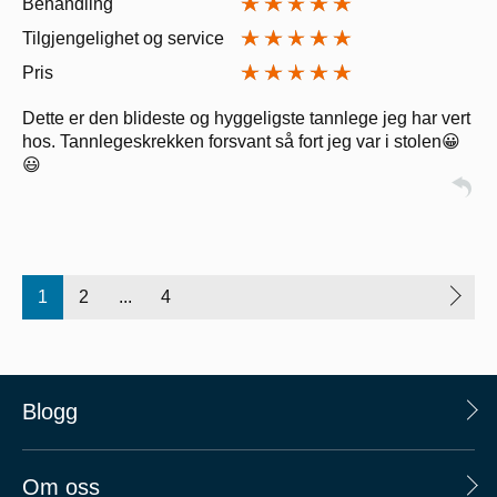
Behandling
Tilgjengelighet og service
Pris
Dette er den blideste og hyggeligste tannlege jeg har vert
hos. Tannlegeskrekken forsvant så fort jeg var i stolen😀
😃
1
2
...
4
Blogg
Om oss