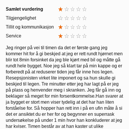
Samlet vurdering
Tilgjengelighet
Tillit og kommunikasjon
Service
Jeg ringer på vei til timen da det er første gang jeg
kommer hit for å gi beskjed at jeg er rett rundt hjørnet men
blir tot 8min forsinket da jeg ble kjørt med bil og måtte gå
rundt hele bygget. Noe jeg så klart tar på min kappe og er
forberedt på at reduserer tiden jeg får inne hos legen.
Resepsjonisten virket lite imponert og sa hun skulle gi
beskjed til legen. Tre minutter etter jeg har lagt på er jeg
på plass og henvender meg i skranken. Jeg får gå inn og
beklager så meget for min forsentkommelse.Han svarer at
ja bygget er stort men viser tydelig at det har han liten
forståelse for. Så hopper han rett inn i på en ufin måte å si
det er ansiktet du er her for og begynner en superrask
undersøkelse på under 1 min hvor han konkluderer at jeg
har kviser. Timen består av at han kaster ut ulike