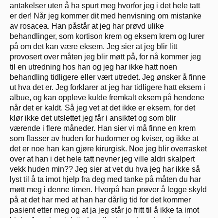
antakelser uten å ha spurt meg hvorfor jeg i det hele tatt
er der! Når jeg kommer dit med henvisning om mistanke
av rosacea. Han påstår at jeg har prøvd ulike
behandlinger, som kortison krem og eksem krem og lurer
på om det kan være eksem. Jeg sier at jeg blir litt
provosert over måten jeg blir møtt på, for nå kommer jeg
til en utredning hos han og jeg har ikke hatt noen
behandling tidligere eller vært utredet. Jeg ønsker å finne
ut hva det er. Jeg forklarer at jeg har tidligere hatt eksem i
albue, og kan oppleve kulde fremkalt eksem på hendene
når det er kaldt. Så jeg vet at det ikke er eksem, for det
klør ikke det utslettet jeg får i ansiktet og som blir
værende i flere måneder. Han sier vi må finne en krem
som flasser av huden for hudormer og kviser, og ikke at
det er noe han kan gjøre kirurgisk. Noe jeg blir overrasket
over at han i det hele tatt nevner jeg ville aldri skalpert
vekk huden min?? Jeg sier at vet du hva jeg har ikke så
lyst til å ta imot hjelp fra deg med tanke på måten du har
møtt meg i denne timen. Hvorpå han prøver å legge skyld
på at det har med at han har dårlig tid for det kommer
pasient etter meg og at ja jeg står jo fritt til å ikke ta imot