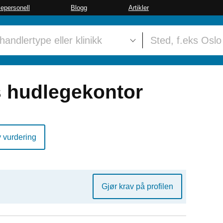
sepersonell
Blogg
Artikler
 hudlegekontor
y vurdering
Gjør krav på profilen