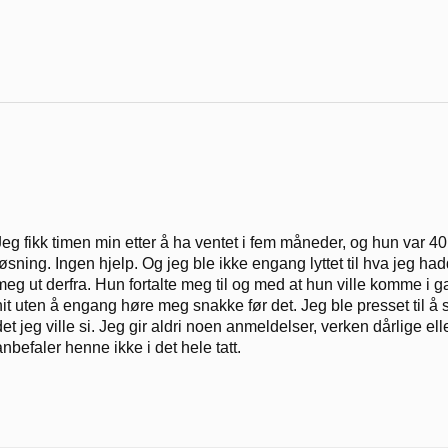
Jeg fikk timen min etter å ha ventet i fem måneder, og hun var 40 mi
løsning. Ingen hjelp. Og jeg ble ikke engang lyttet til hva jeg ha
meg ut derfra. Hun fortalte meg til og med at hun ville komme i 
hit uten å engang høre meg snakke før det. Jeg ble presset til å 
det jeg ville si. Jeg gir aldri noen anmeldelser, verken dårlige el
anbefaler henne ikke i det hele tatt.