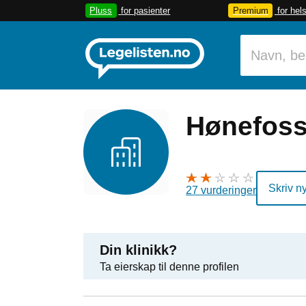
Pluss
for pasienter
Premium
for hel
Hønefoss
Skriv n
27 vurderinger
Din klinikk?
Ta eierskap til denne profilen