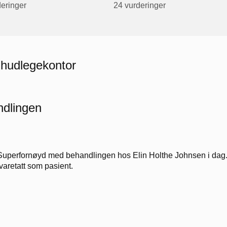
deringer
24 vurderinger
 hudlegekontor
dlingen
Superfornøyd med behandlingen hos Elin Holthe Johnsen i dag. Ra
ivaretatt som pasient.