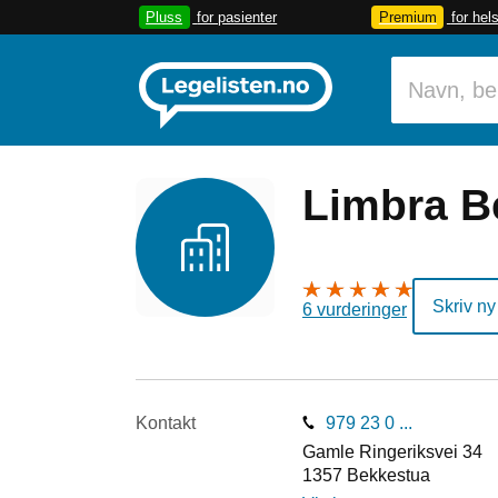
Pluss
for pasienter
Premium
for hel
Limbra B
Skriv ny
6 vurderinger
Kontakt
979 23 0 ...
Gamle Ringeriksvei 34
1357
Bekkestua