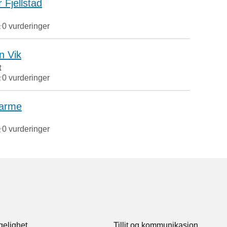
 Fjellstad
0 vurderinger
n Vik
t
0 vurderinger
varme
0 vurderinger
gelighet
Tillit og kommunikasjon