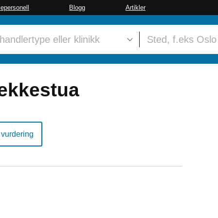
sepersonell
Blogg
Artikler
ekkestua
 vurdering