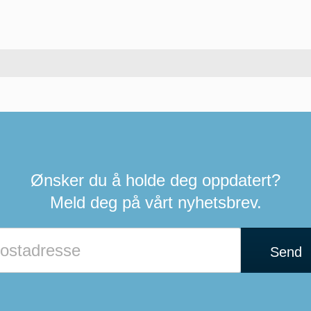
Ønsker du å holde deg oppdatert?
Meld deg på vårt nyhetsbrev.
Send