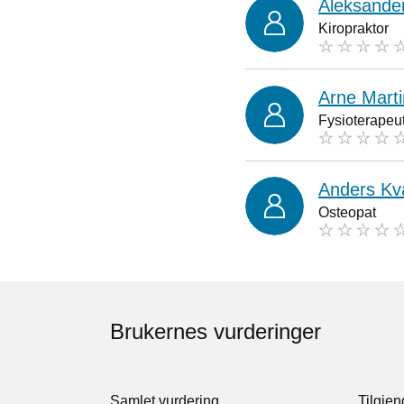
Aleksander
Kiropraktor
Arne Marti
Fysioterapeu
Anders K
Osteopat
Brukernes vurderinger
Samlet vurdering
Tilgjen